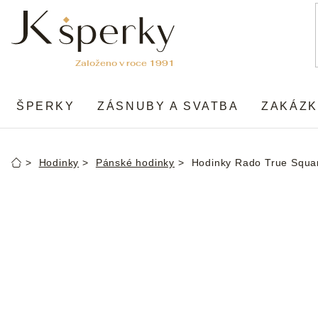
Přejít
na
obsah
ŠPERKY
ZÁSNUBY A SVATBA
ZAKÁZK
Hodinky
Pánské hodinky
Hodinky Rado True Squa
Domů