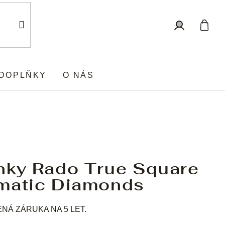
Nákup
Přihlášení
košík
DOPLŇKY
O NÁS
nky Rado True Square
matic Diamonds
Á ZÁRUKA NA 5 LET.