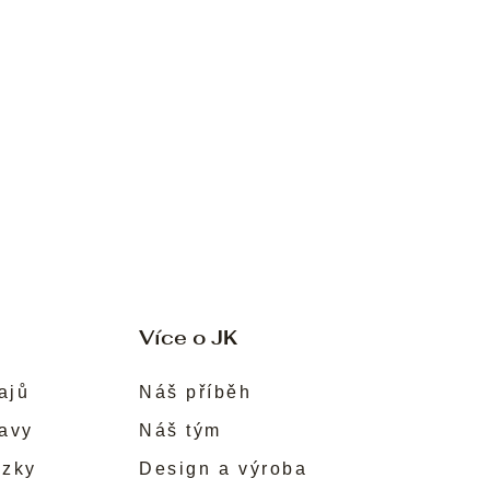
Více o JK
ajů
Náš příběh
ravy
Náš tým
ůzky
Design a výroba