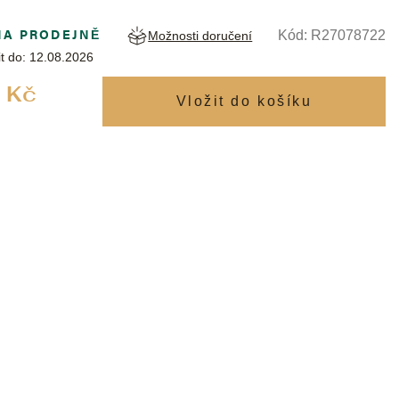
NA PRODEJNĚ
Kód:
R27078722
Možnosti doručení
t do:
12.08.2026
Měrná
 Kč
cena: