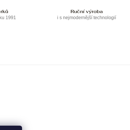
erků
Ruční výroba
oku 1991
i s nejmodernější technologií