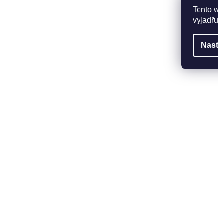
Tento 
vyjadřu
Nast