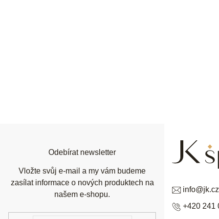
Z
á
p
a
t
í
Odebírat newsletter
Vložte svůj e-mail a my vám budeme
zasílat informace o nových produktech na
info
@
jk.cz
našem e-shopu.
+420 241 
E-