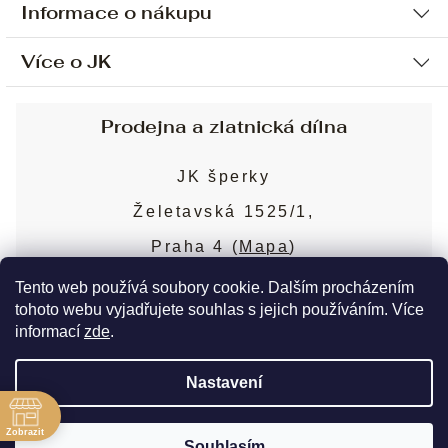
Informace o nákupu
Více o JK
Ochrana osobních údajů
Způsob platby a dopravy
Náš příběh
Prodejna a zlatnická dílna
Sjednání osobní schůzky
Náš tým
Obchodní podmínky
JK šperky
Design a výroba
Puncovní značky
Želetavská 1525/1,
Služby
Cookies
Praha 4 (
Mapa
)
Blog
Více o prodejně
Nejčastější dotazy
Tento web používá soubory cookie. Dalším procházením
tohoto webu vyjadřujete souhlas s jejich používáním. Více
informací
zde
.
Copyright 2026
JK šperky
. Všechna práva
Nastavení
vyhrazena.
Upravit nastavení cookies
ě
Zobrazit
Souhlasím