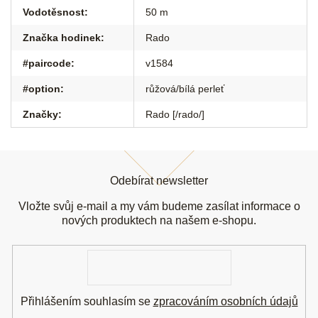
Vodotěsnost
:
50 m
Značka hodinek
:
Rado
#paircode
:
v1584
#option
:
růžová/bílá perleť
Značky
:
Rado [/rado/]
Z
á
Odebírat newsletter
p
a
Vložte svůj e-mail a my vám budeme zasílat informace o
t
nových produktech na našem e-shopu.
í
E-
mail
Přihlášením souhlasím se
zpracováním osobních údajů