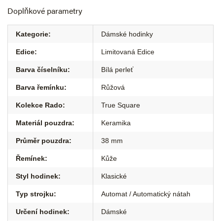
Doplňkové parametry
Kategorie
:
Dámské hodinky
Edice
:
Limitovaná Edice
Barva číselníku
:
Bílá perleť
Barva řemínku
:
Růžová
Kolekce Rado
:
True Square
Materiál pouzdra
:
Keramika
Průměr pouzdra
:
38 mm
Řemínek
:
Kůže
Styl hodinek
:
Klasické
Typ strojku
:
Automat / Automatický nátah
Určení hodinek
:
Dámské