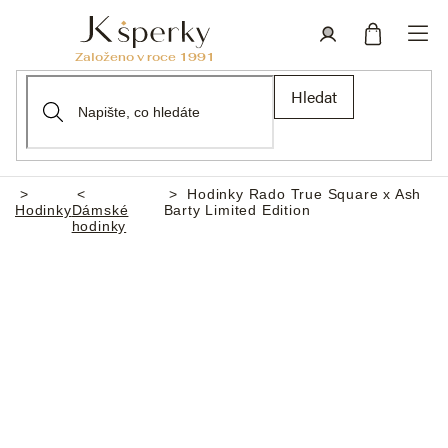
Přejít
na
obsah
Nákupní
Přihlášení
Hledat
košík
Hodinky Rado True Square x Ash
Domů
Hodinky
Dámské
Barty Limited Edition
hodinky