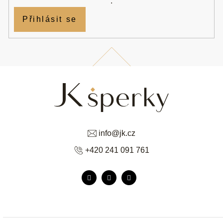
.
Přihlásit se
info
@
jk.cz
+420 241 091 761