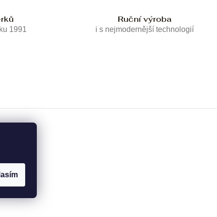
erků
Ruční výroba
oku 1991
i s nejmodernější technologií
lasím