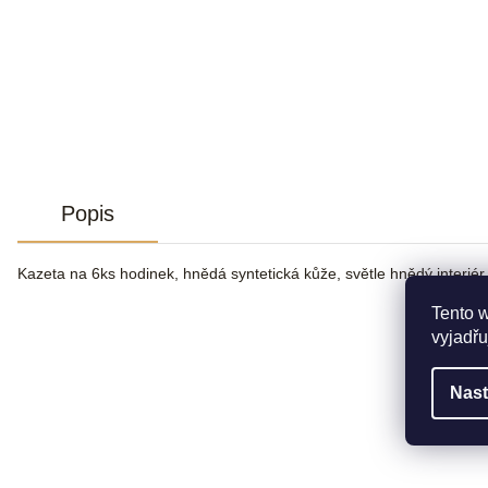
Popis
Kazeta na 6ks hodinek, hnědá syntetická kůže, světle hnědý interiér.
Tento 
vyjadřu
Nast