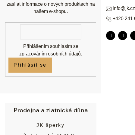
zasílat informace o nových produktech na
info
@
jk.cz
našem e-shopu.
+420 241 
E-
mail
Přihlášením souhlasím se
zpracováním osobních údajů
.
Přihlásit se
Prodejna a zlatnická dílna
JK šperky