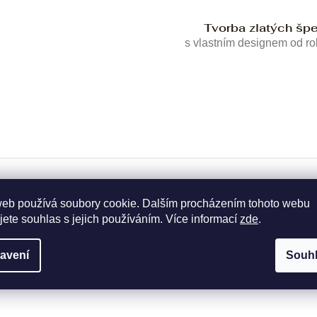
Tvorba zlatých šp
s vlastním designem od r
web používá soubory cookie. Dalším procházením tohoto webu
jete souhlas s jejich používáním. Více informací
zde
.
avení
Souh