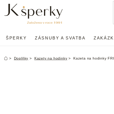
Přejít
na
obsah
ŠPERKY
ZÁSNUBY A SVATBA
ZAKÁZK
Doplňky
Kazety na hodinky
Kazeta na hodinky 
Domů