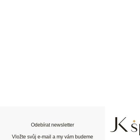
Z
á
p
a
t
í
Odebírat newsletter
Vložte svůj e-mail a my vám budeme