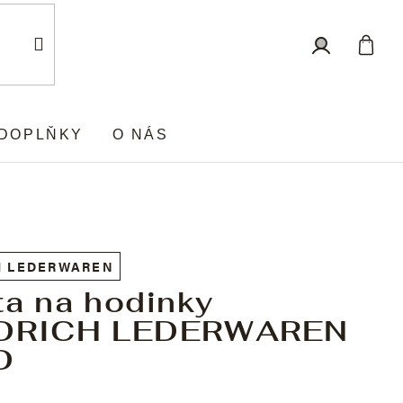
Nákup
Přihlášení
košík
DOPLŇKY
O NÁS
H LEDERWAREN
ta na hodinky
EDRICH LEDERWAREN
D