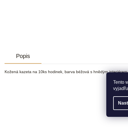
Popis
Kožená kazeta na 10ks hodinek, barva béžová s hnědým interiérem,
Tento 
vyjadřu
Nast