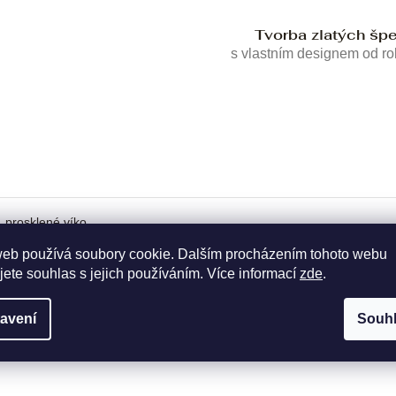
Tvorba zlatých šp
s vlastním designem od r
 prosklené víko.
web používá soubory cookie. Dalším procházením tohoto webu
jete souhlas s jejich používáním. Více informací
zde
.
avení
Souh