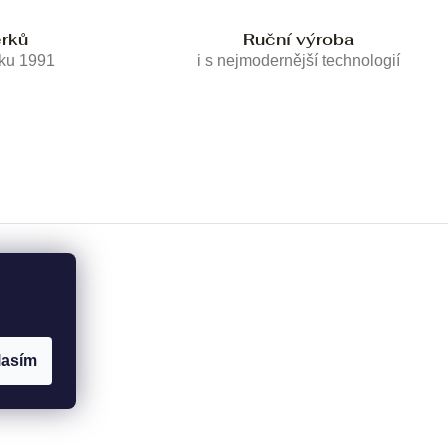
erků
Ruční výroba
oku 1991
i s nejmodernější technologií
lasím