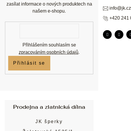
zasílat informace o nových produktech na
info
@
jk.cz
našem e-shopu.
+420 241 
E-
mail
Přihlášením souhlasím se
zpracováním osobních údajů
.
Přihlásit se
Prodejna a zlatnická dílna
JK šperky