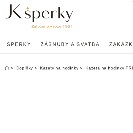
Přejít
na
obsah
ŠPERKY
ZÁSNUBY A SVATBA
ZAKÁZK
Doplňky
Kazety na hodinky
Kazeta na hodinky 
Domů