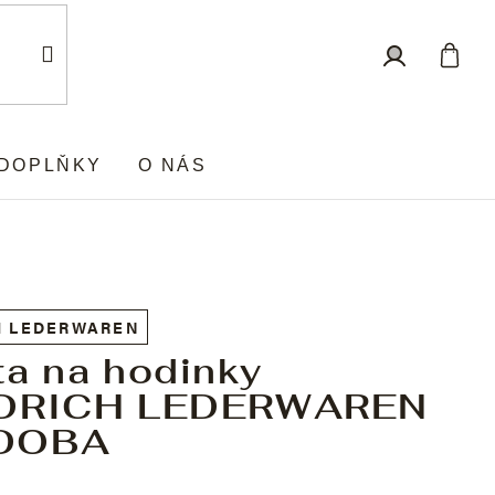
Nákup
Přihlášení
košík
DOPLŇKY
O NÁS
H LEDERWAREN
ta na hodinky
EDRICH LEDERWAREN
DOBA