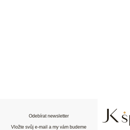
Z
á
p
a
t
í
Odebírat newsletter
Vložte svůj e-mail a my vám budeme