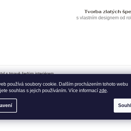
Tvorba zlatých šp
s vlastním designem od r
tyl s tmavě šedým interiérem.
web používá soubory cookie. Dalším procházením tohoto webu
jete souhlas s jejich používáním. Více informací
zde
.
avení
Souh