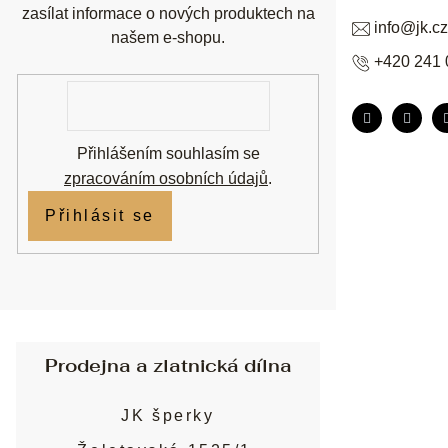
zasílat informace o nových produktech na
info
@
jk.cz
našem e-shopu.
+420 241 
E-
mail
Přihlášením souhlasím se
zpracováním osobních údajů
.
Přihlásit se
Prodejna a zlatnická dílna
JK šperky