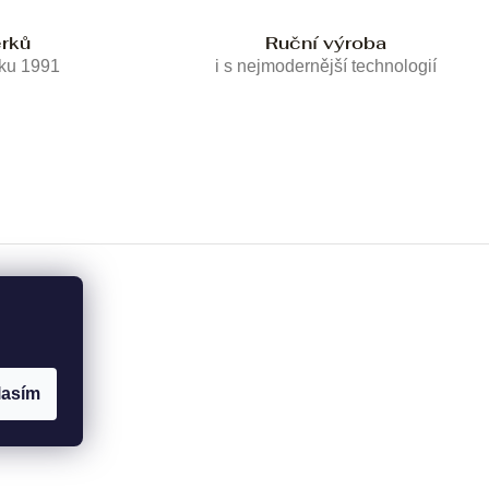
erků
Ruční výroba
oku 1991
i s nejmodernější technologií
lasím