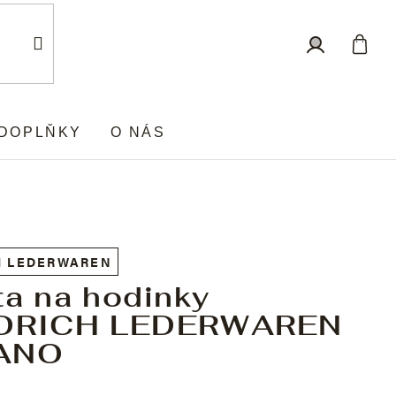
Nákup
Přihlášení
košík
DOPLŇKY
O NÁS
H LEDERWAREN
ta na hodinky
EDRICH LEDERWAREN
ANO