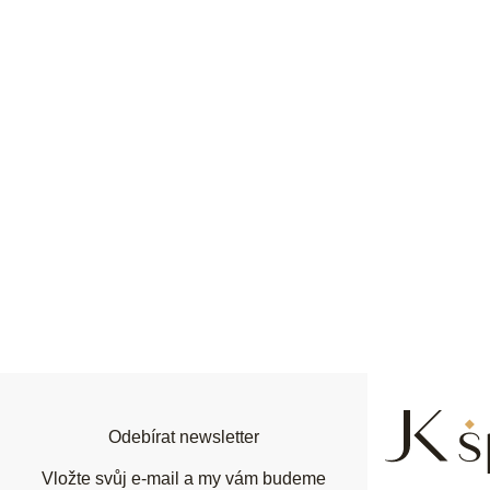
Z
á
p
a
t
í
Odebírat newsletter
Vložte svůj e-mail a my vám budeme