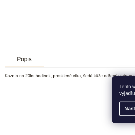
Popis
Kazeta na 20ks hodinek, prosklené víko, šedá kůže odřený vintage s
Tento 
vyjadřu
Nast