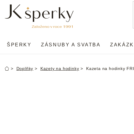
Přejít
na
obsah
ŠPERKY
ZÁSNUBY A SVATBA
ZAKÁZK
Doplňky
Kazety na hodinky
Kazeta na hodinky 
Domů