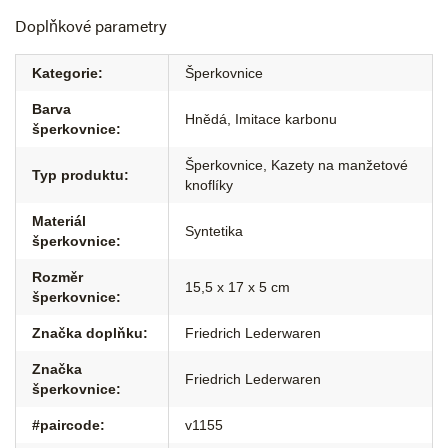
Doplňkové parametry
Kategorie
:
Šperkovnice
Barva
Hnědá, Imitace karbonu
šperkovnice
:
Šperkovnice, Kazety na manžetové
Typ produktu
:
knoflíky
Materiál
Syntetika
šperkovnice
:
Rozměr
15,5 x 17 x 5 cm
šperkovnice
:
Značka doplňku
:
Friedrich Lederwaren
Značka
Friedrich Lederwaren
šperkovnice
:
#paircode
:
v1155