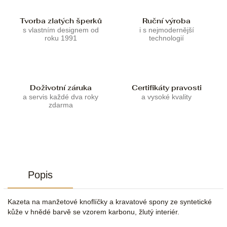
Tvorba zlatých šperků
Ruční výroba
s vlastním designem od
i s nejmodernější
roku 1991
technologií
Doživotní záruka
Certifikáty pravosti
a servis každé dva roky
a vysoké kvality
zdarma
Popis
Kazeta na manžetové knoflíčky a kravatové spony ze syntetické
kůže v hnědé barvě se vzorem karbonu, žlutý interiér.