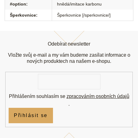
#option
:
hnědá/imitace karbonu
Šperkovnice
:
Šperkovnice [/sperkovnice/]
Z
á
Odebírat newsletter
p
a
Vložte svůj e-mail a my vám budeme zasílat informace o
t
nových produktech na našem e-shopu.
í
E-
mail
Přihlášením souhlasím se
zpracováním osobních údajů
.
Přihlásit se