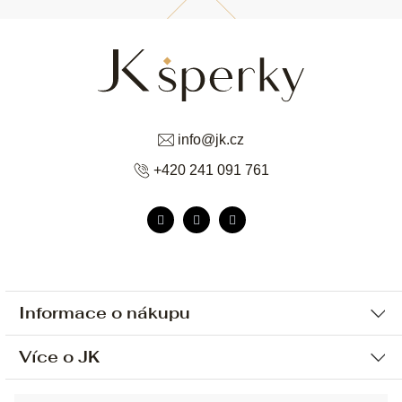
info
@
jk.cz
+420 241 091 761
Informace o nákupu
Více o JK
Ochrana osobních údajů
Způsob platby a dopravy
Náš příběh