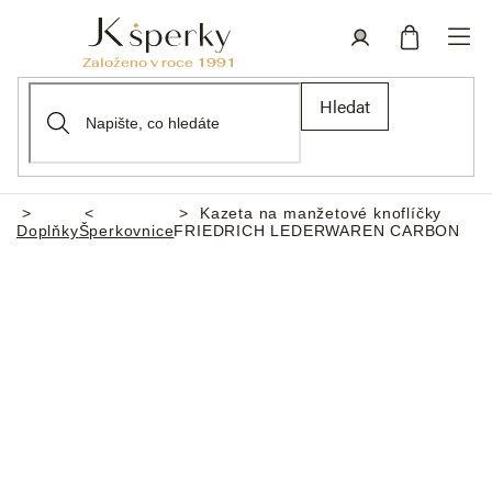
Přejít
na
obsah
Nákupní
Přihlášení
Hledat
košík
Kazeta na manžetové knoflíčky
Domů
Doplňky
Šperkovnice
FRIEDRICH LEDERWAREN CARBON