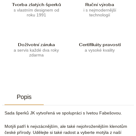
Tvorba zlatých šperků
Ruční výroba
s vlastním designem od
i s nejmodernější
roku 1991
technologií
Doživotní záruka
Certifikáty pravosti
a servis každé dva roky
a vysoké kvality
zdarma
Popis
Sada šperků JK vytvořená ve spolupráci s Ivetou Fabešovou.
Motýli patří k nejvzácnějším, ale také nejohroženějším klenotům
české přírody. Udělejte si také radost a vyberte motýla z naší