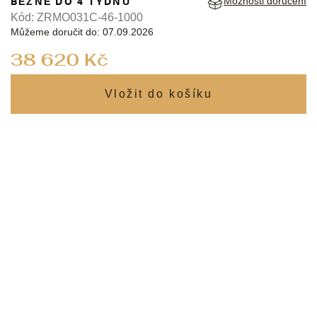
BĚŽNĚ DO 4 TÝDNŮ
Možnosti doručení
Kód:
ZRMO031C-46-1000
Můžeme doručit do:
07.09.2026
Měrná
38 620 Kč
cena: