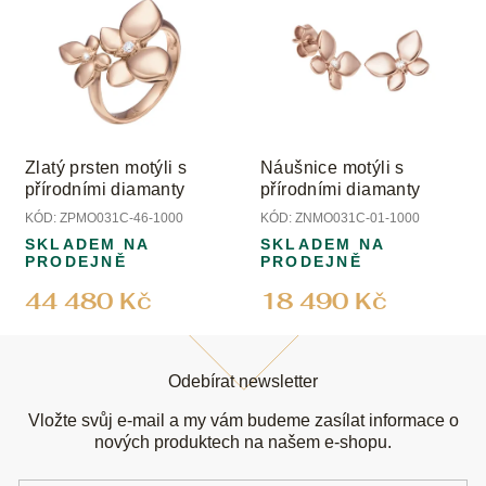
Zlatý prsten motýli s
Náušnice motýli s
přírodními diamanty
přírodními diamanty
KÓD:
ZPMO031C-46-1000
KÓD:
ZNMO031C-01-1000
SKLADEM NA
SKLADEM NA
PRODEJNĚ
PRODEJNĚ
44 480 Kč
18 490 Kč
Z
á
Odebírat newsletter
p
a
Vložte svůj e-mail a my vám budeme zasílat informace o
t
nových produktech na našem e-shopu.
í