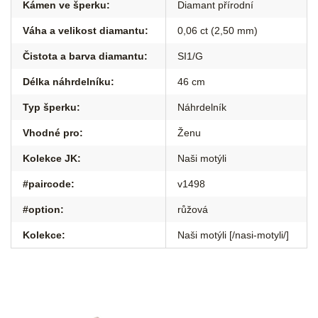
Kámen ve šperku
:
Diamant přírodní
Váha a velikost diamantu
:
0,06 ct (2,50 mm)
Čistota a barva diamantu
:
SI1/G
Délka náhrdelníku
:
46 cm
Typ šperku
:
Náhrdelník
Vhodné pro
:
Ženu
Kolekce JK
:
Naši motýli
#paircode
:
v1498
#option
:
růžová
Kolekce
:
Naši motýli [/nasi-motyli/]