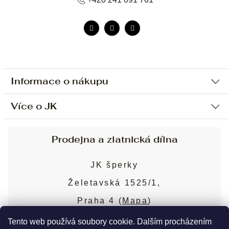
Informace o nákupu
Více o JK
Ochrana osobních údajů
Způsob platby a dopravy
Náš příběh
Prodejna a zlatnická dílna
Sjednání osobní schůzky
Náš tým
Obchodní podmínky
JK šperky
Design a výroba
Puncovní značky
Želetavská 1525/1,
Služby
Cookies
Praha 4 (
Mapa
)
Blog
Více o prodejně
Nejčastější dotazy
Tento web používá soubory cookie. Dalším procházením