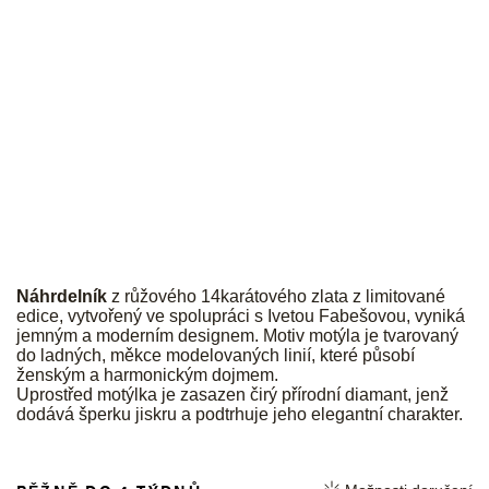
JK
Náhrdelník
z růžového 14karátového zlata z limitované
edice, vytvořený ve spolupráci s Ivetou Fabešovou, vyniká
jemným a moderním designem. Motiv motýla je tvarovaný
do ladných, měkce modelovaných linií, které působí
ženským a harmonickým dojmem.
Uprostřed motýlka je zasazen čirý přírodní diamant, jenž
dodává šperku jiskru a podtrhuje jeho elegantní charakter.