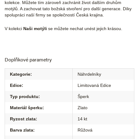
kolekce. Můžete tím zároveň zachránit život dalším druhům
motýlů. A zachovat tato božská stvoření pro další generace. Díky
spolupráci naší firmy se společností Česká krajina.
V kolekci
Naši motýli
se můžete nechat unést jejich krásou.
Doplňkové parametry
Kategorie
:
Náhrdelníky
Edice
:
Limitovaná Edice
Typ produktu
:
Šperk
Materiál šperku
:
Zlato
Ryzost zlata
:
14 kt
Barva zlata
:
Růžová