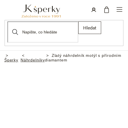
Přejít
na
obsah
Nákupní
Přihlášení
Hledat
košík
Zlatý náhrdelník motýl s přírodním
Domů
Šperky
Náhrdelníky
diamantem