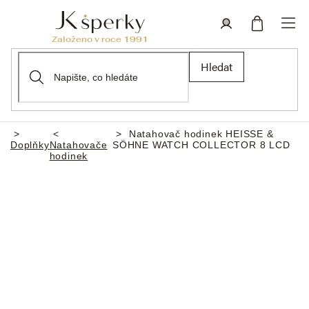
Přejít
na
obsah
Nákupní
Přihlášení
Hledat
košík
Natahovač hodinek HEISSE &
Domů
Doplňky
Natahovače
SÖHNE WATCH COLLECTOR 8 LCD
hodinek