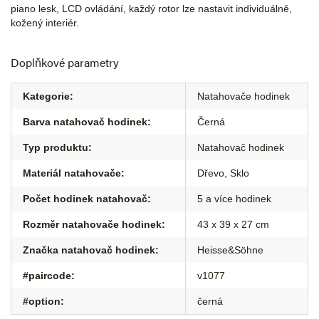
piano lesk, LCD ovládání, každý rotor lze nastavit individuálně,
kožený interiér.
Doplňkové parametry
Kategorie
:
Natahovače hodinek
Barva natahovač hodinek
:
Černá
Typ produktu
:
Natahovač hodinek
Materiál natahovače
:
Dřevo, Sklo
Počet hodinek natahovač
:
5 a více hodinek
Rozměr natahovače hodinek
:
43 x 39 x 27 cm
Značka natahovač hodinek
:
Heisse&Söhne
#paircode
:
v1077
#option
:
černá