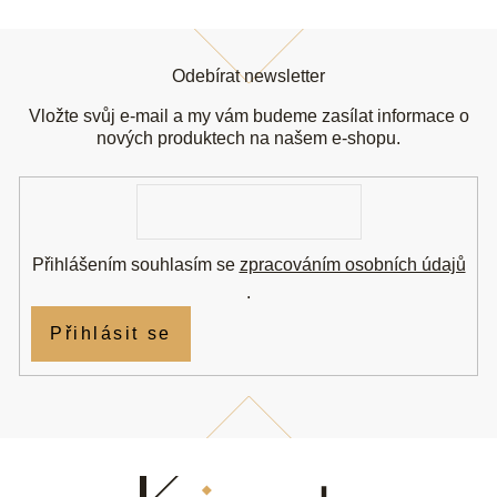
Z
á
Odebírat newsletter
p
a
Vložte svůj e-mail a my vám budeme zasílat informace o
t
nových produktech na našem e-shopu.
í
E-
mail
Přihlášením souhlasím se
zpracováním osobních údajů
.
Přihlásit se