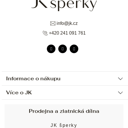
info
@
jk.cz
+420 241 091 761
Informace o nákupu
Více o JK
Ochrana osobních údajů
Způsob platby a dopravy
Náš příběh
Prodejna a zlatnická dílna
Sjednání osobní schůzky
Náš tým
Obchodní podmínky
JK šperky
Design a výroba