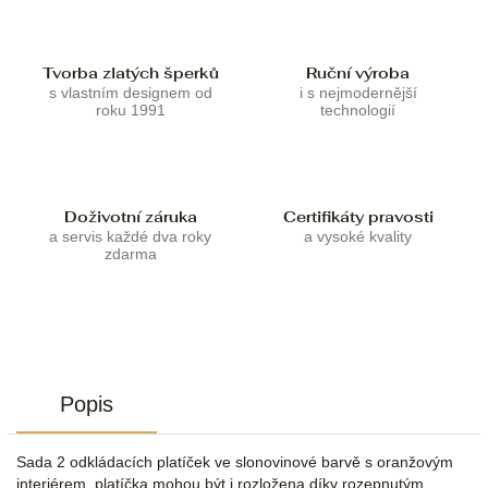
Tvorba zlatých šperků
Ruční výroba
s vlastním designem od
i s nejmodernější
roku 1991
technologií
Doživotní záruka
Certifikáty pravosti
a servis každé dva roky
a vysoké kvality
zdarma
Popis
Sada 2 odkládacích platíček ve slonovinové barvě s oranžovým
interiérem, platíčka mohou být i rozložena díky rozepnutým