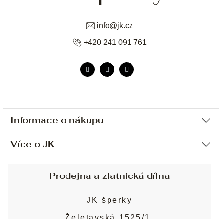
info
@
jk.cz
+420 241 091 761
Informace o nákupu
Více o JK
Ochrana osobních údajů
Způsob platby a dopravy
Náš příběh
Prodejna a zlatnická dílna
Sjednání osobní schůzky
Náš tým
Obchodní podmínky
JK šperky
Design a výroba
Puncovní značky
Želetavská 1525/1,