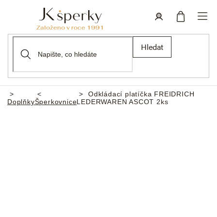
Přejít
na
obsah
Nákupní
Přihlášení
Hledat
košík
Odkládací platíčka FREIDRICH
Domů
Doplňky
Šperkovnice
LEDERWAREN ASCOT 2ks