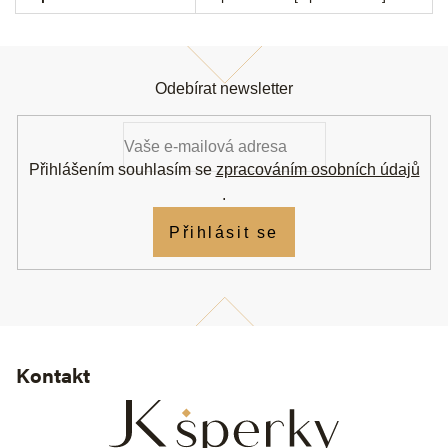
Z
á
Odebírat newsletter
p
a
t
í
Přihlášením souhlasím se
zpracováním osobních údajů
.
Přihlásit se
Kontakt