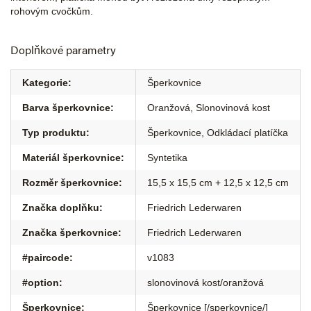
rohovým cvočkům.
Doplňkové parametry
Kategorie
:
Šperkovnice
Barva šperkovnice
:
Oranžová, Slonovinová kost
Typ produktu
:
Šperkovnice, Odkládací platíčka
Materiál šperkovnice
:
Syntetika
Rozměr šperkovnice
:
15,5 x 15,5 cm + 12,5 x 12,5 cm
Značka doplňku
:
Friedrich Lederwaren
Značka šperkovnice
:
Friedrich Lederwaren
#paircode
:
v1083
#option
:
slonovinová kost/oranžová
Šperkovnice
:
Šperkovnice [/sperkovnice/]