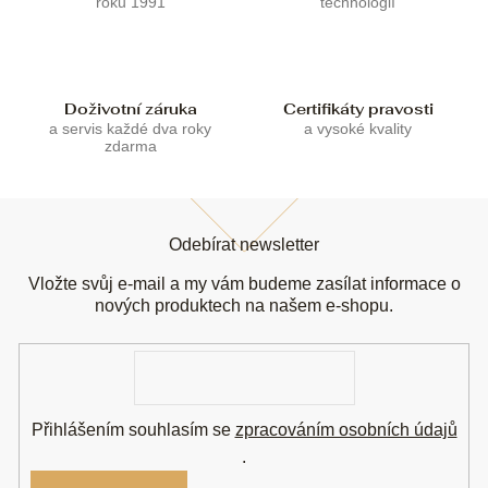
roku 1991
technologií
v
k
y
v
ý
Doživotní záruka
Certifikáty pravosti
p
a servis každé dva roky
a vysoké kvality
i
zdarma
s
u
Z
á
Odebírat newsletter
p
a
Vložte svůj e-mail a my vám budeme zasílat informace o
t
nových produktech na našem e-shopu.
í
E-
mail
Přihlášením souhlasím se
zpracováním osobních údajů
.