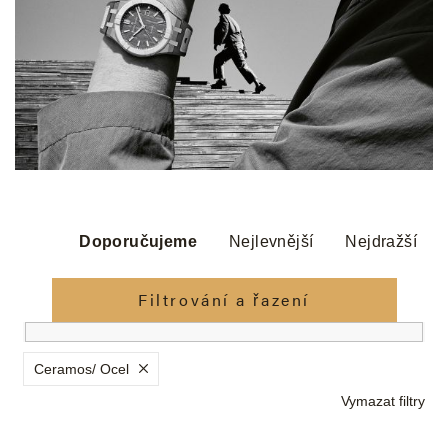
Ř
a
Doporučujeme
Nejlevnější
Nejdražší
z
e
Filtrování a řazení
n
í
p
Ceramos/ Ocel
r
Vymazat filtry
o
d
V