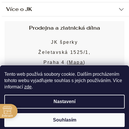
Více o JK
Ochrana osobních údajů
Způsob platby a dopravy
Náš příběh
Prodejna a zlatnická dílna
Sjednání osobní schůzky
Náš tým
Obchodní podmínky
JK šperky
Design a výroba
Puncovní značky
Želetavská 1525/1,
Služby
Cookies
Praha 4 (
Mapa
)
Blog
Více o prodejně
Nejčastější dotazy
Tento web používá soubory cookie. Dalším procházením
tohoto webu vyjadřujete souhlas s jejich používáním. Více
informací
zde
.
Copyright 2026
JK šperky
. Všechna práva
Nastavení
vyhrazena.
Upravit nastavení cookies
ě
Zobrazit
Souhlasím
Vytvořil Shoptet Premium