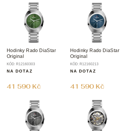
u
ý
k
p
t
i
ů
s
p
r
o
Hodinky Rado DiaStar
Hodinky Rado DiaStar
d
Original
Original
u
KÓD:
R12160303
KÓD:
R12160213
k
NA DOTAZ
NA DOTAZ
t
ů
41 590 Kč
41 590 Kč