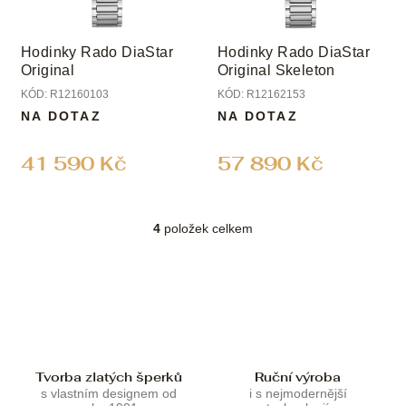
Hodinky Rado DiaStar
Hodinky Rado DiaStar
Original
Original Skeleton
KÓD:
R12160103
KÓD:
R12162153
NA DOTAZ
NA DOTAZ
41 590 Kč
57 890 Kč
4
položek celkem
O
v
l
á
d
a
c
í
p
Tvorba zlatých šperků
Ruční výroba
r
s vlastním designem od
i s nejmodernější