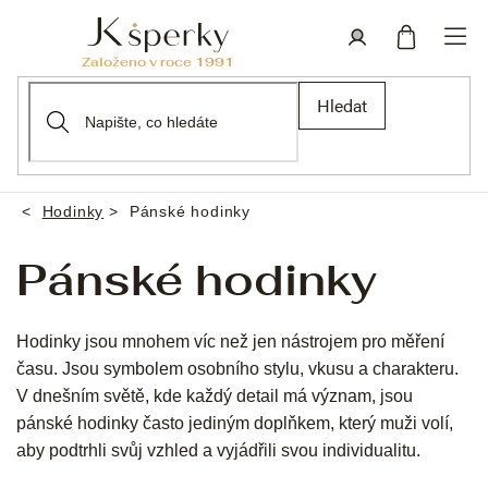
Přejít
na
obsah
Nákupní
Přihlášení
Hledat
košík
Hodinky
Pánské hodinky
Domů
Pánské hodinky
Hodinky jsou mnohem víc než jen nástrojem pro měření
času. Jsou symbolem osobního stylu, vkusu a charakteru.
V dnešním světě, kde každý detail má význam, jsou
pánské hodinky často jediným doplňkem, který muži volí,
aby podtrhli svůj vzhled a vyjádřili svou individualitu.