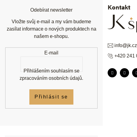
t
í
Kontakt
Odebírat newsletter
Vložte svůj e-mail a my vám budeme
zasílat informace o nových produktech na
našem e-shopu.
info
@
jk.cz
E-mail
+420 241 
Přihlášením souhlasím se
zpracováním osobních údajů
.
Přihlásit se