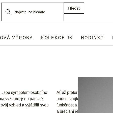
Hledat
OVÁ VÝROBA
KOLEKCE JK
HODINKY
u. Jsou symbolem osobního
Ať už preferujete nadčasovou el
l má význam, jsou pánské
house strojky, u nás v JK najde
svůj vzhled a vyjádřili svou
funkčnost a styl. Vybírejte z rů
a precizní řemeslné zpracování,