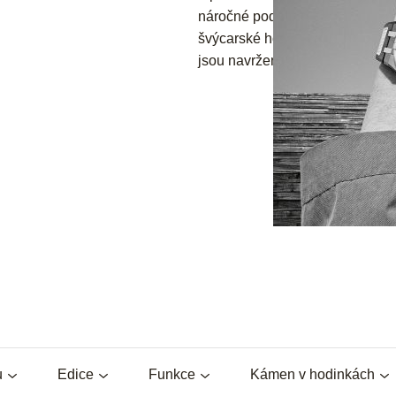
náročné podmínky. Značky
Ra
švýcarské hodinky, jsou z kvalit
jsou navrženy tak, aby byly neje
u
Edice
Funkce
Kámen v hodinkách