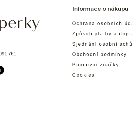
ý
p
Informace o nákupu
i
s
Ochrana osobních úd
u
Způsob platby a dop
Sjednání osobní sch
091 761
Obchodní podmínky
Puncovní značky
Cookies