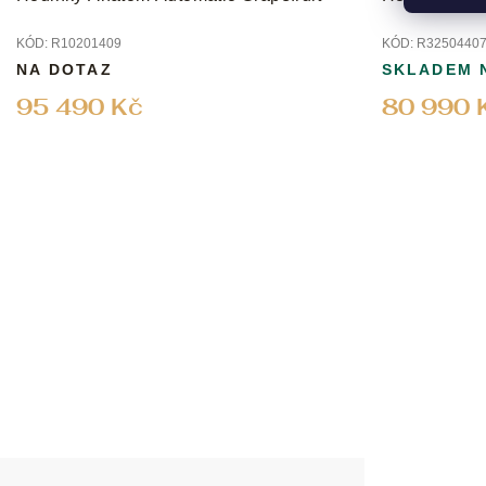
ů
KÓD:
R10201409
KÓD:
R3250440
NA DOTAZ
SKLADEM 
95 490 Kč
80 990 
Z
á
p
a