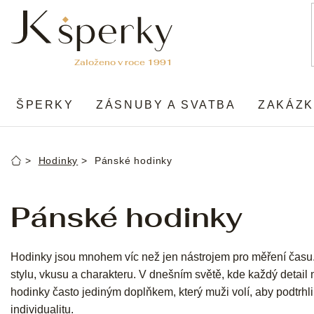
Přejít
na
obsah
ŠPERKY
ZÁSNUBY A SVATBA
ZAKÁZK
Hodinky
Pánské hodinky
Domů
Pánské hodinky
Hodinky jsou mnohem víc než jen nástrojem pro měření čas
stylu, vkusu a charakteru. V dnešním světě, kde každý detai
hodinky často jediným doplňkem, který muži volí, aby podtrhli 
individualitu.