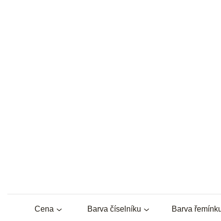
Cena
Barva číselníku
Barva řemínk