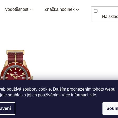
Vodotěsnost
Značka hodinek
Na skla
web používá soubory cookie. Dalším procházením tohoto webu
jete souhlas s jejich používáním. Více informací
zde
.
avení
Souh
o Captain Cook Bronze