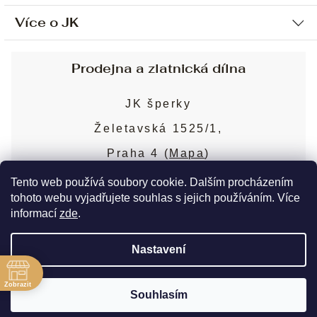
Více o JK
Ochrana osobních údajů
Způsob platby a dopravy
Náš příběh
Prodejna a zlatnická dílna
Sjednání osobní schůzky
Náš tým
Obchodní podmínky
JK šperky
Design a výroba
Puncovní značky
Želetavská 1525/1,
Služby
Cookies
Praha 4 (
Mapa
)
Blog
Více o prodejně
Nejčastější dotazy
Tento web používá soubory cookie. Dalším procházením
tohoto webu vyjadřujete souhlas s jejich používáním. Více
informací
zde
.
Copyright 2026
JK šperky
. Všechna práva
Nastavení
vyhrazena.
Upravit nastavení cookies
ě
Zobrazit
Souhlasím
Vytvořil Shoptet Premium