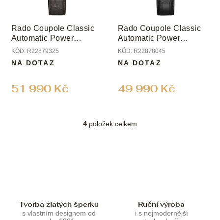
Rado Coupole Classic
Rado Coupole Classic
Automatic Power
Automatic Power
Reserve
Reserve
KÓD:
R22879325
KÓD:
R22878045
NA DOTAZ
NA DOTAZ
51 990 Kč
49 990 Kč
4
položek celkem
O
v
l
á
d
a
c
í
p
Tvorba zlatých šperků
Ruční výroba
r
s vlastním designem od
i s nejmodernější