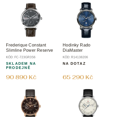
u
ý
k
p
t
i
ů
s
p
r
o
Frederique Constant
Hodinky Rado
d
Slimline Power Reserve
DiaMaster
u
KÓD:
FC-723GR3S6
KÓD:
R14138206
k
SKLADEM NA
NA DOTAZ
t
PRODEJNĚ
ů
90 890 Kč
65 290 Kč