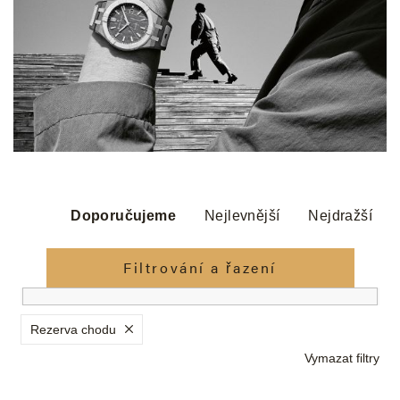
Ř
a
Doporučujeme
Nejlevnější
Nejdražší
z
e
Filtrování a řazení
n
í
p
Rezerva chodu
r
Vymazat filtry
o
d
V