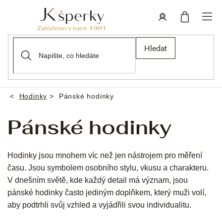
Přejít
na
obsah
Nákupní
Přihlášení
Hledat
košík
Hodinky
Pánské hodinky
Domů
Pánské hodinky
Hodinky jsou mnohem víc než jen nástrojem pro měření
času. Jsou symbolem osobního stylu, vkusu a charakteru.
V dnešním světě, kde každý detail má význam, jsou
pánské hodinky často jediným doplňkem, který muži volí,
aby podtrhli svůj vzhled a vyjádřili svou individualitu.