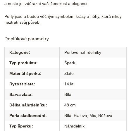
a noste je, zdůrazní vaši ženskost a eleganci.
Perly jsou a budou věčným symbolem krásy a něhy, která nikdy
neztratí svůj půvab.
Doplňkové parametry
Kategorie
:
Perlové náhrdelníky
Typ produktu
:
Šperk
Materiál šperku
:
Zlato
Ryzost zlata
:
14 kt
Barva zlata
:
Bílá
Délka náhrdelníku
:
48 cm
Perla sladkovodní
:
Bílá
,
Fialová
,
Mix
,
Růžová
Typ šperku
:
Náhrdelník