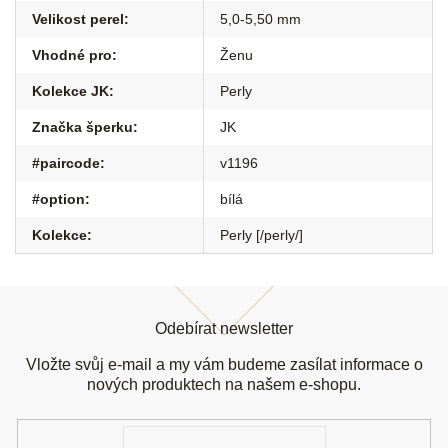
Velikost perel
:
5,0-5,50 mm
Vhodné pro
:
Ženu
Kolekce JK
:
Perly
Značka šperku
:
JK
#paircode
:
v1196
#option
:
bílá
Kolekce
:
Perly [/perly/]
Z
á
Odebírat newsletter
p
a
Vložte svůj e-mail a my vám budeme zasílat informace o
t
nových produktech na našem e-shopu.
í
E-