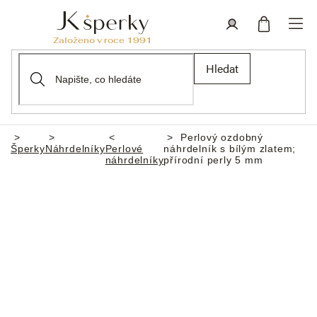
Přejít
na
obsah
Nákupní
Přihlášení
Hledat
košík
Perlový ozdobný
Domů
Šperky
Náhrdelníky
Perlové
náhrdelník s bílým zlatem;
náhrdelníky
přírodní perly 5 mm