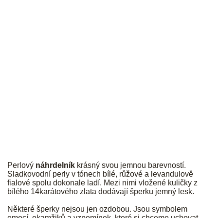
PALMYRA
Perlový
náhrdelník
krásný svou jemnou barevností.
Sladkovodní perly v tónech bílé, růžové a levandulově
fialové spolu dokonale ladí. Mezi nimi vložené kuličky z
bílého 14karátového zlata dodávají šperku jemný lesk.
Některé šperky nejsou jen ozdobou. Jsou symbolem
emocí, okamžiků a vzpomínek, které si chceme uchovat