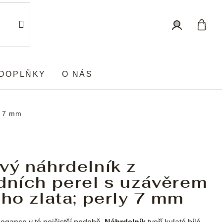
Nákup
Přihlášení
košík
DOPLŇKY
O NÁS
ly 7 mm
vý náhrdelník z
dních perel s uzávěrem
ého zlata; perly 7 mm