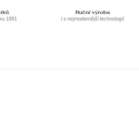
erků
Ruční výroba
oku 1991
i s nejmodernější technologií