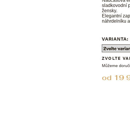
Nadčasová el
sladkovodní p
žensky.
Elegantní zap
náhrdelníku a
VARIANTA:
ZVOLTE VA
Můžeme doruči
od
19 