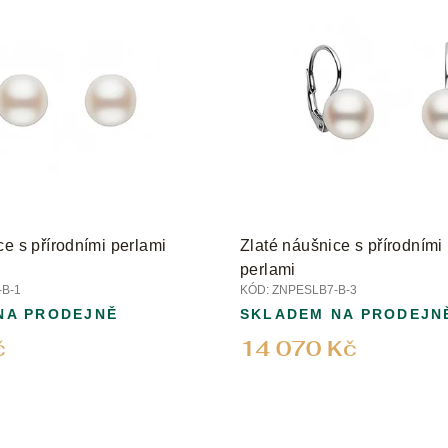
ce s přírodními perlami
Zlaté náušnice s přírodními 
perlami
B-1
KÓD:
ZNPESLB7-B-3
NA PRODEJNĚ
SKLADEM NA PRODEJN
č
14 070 Kč