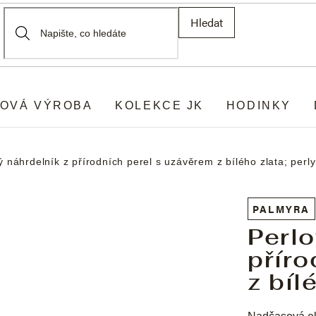
Hledat
OVÁ VÝROBA
KOLEKCE JK
HODINKY
ý náhrdelník z přírodních perel s uzávěrem z bílého zlata; per
PALMYRA
Perlo
příro
z bíl