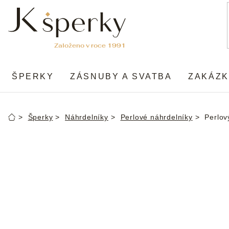
Přejít
na
obsah
ŠPERKY
ZÁSNUBY A SVATBA
ZAKÁZK
Šperky
Náhrdelníky
Perlové náhrdelníky
Perlov
Domů