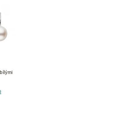
bílými
Ě