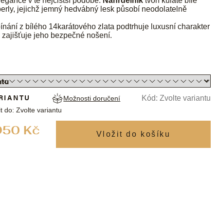
egance v té nejčistší podobě.
Náhrdelník
tvoří kulaté bílé
erly, jejichž jemný hedvábný lesk působí neodolatelně
ínání z bílého 14karátového zlata podtrhuje luxusní charakter
 zajišťuje jeho bezpečné nošení.
RIANTU
Kód:
Zvolte variantu
Možnosti doručení
t do:
Zvolte variantu
Měrná
950 Kč
cena: