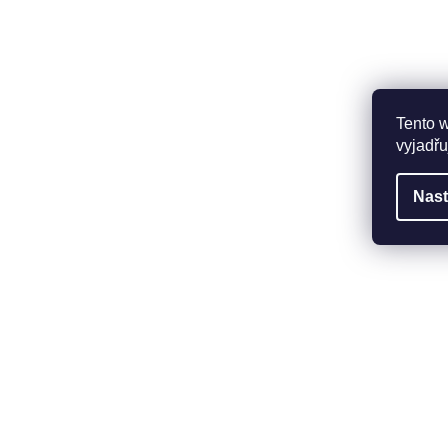
Tento 
vyjadřu
Nast