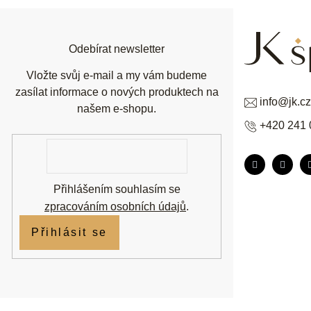
a
t
í
Odebírat newsletter
Vložte svůj e-mail a my vám budeme
zasílat informace o nových produktech na
info
@
jk.cz
našem e-shopu.
+420 241 
E-
mail
Přihlášením souhlasím se
zpracováním osobních údajů
.
Přihlásit se