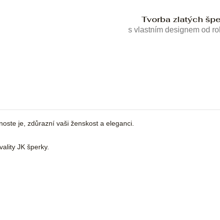
Tvorba zlatých šp
s vlastním designem od r
 noste je, zdůrazní vaši ženskost a eleganci.
ality JK šperky.