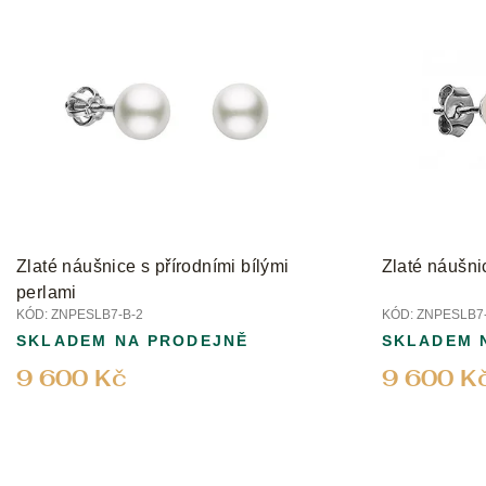
Zlaté náušnice s přírodními bílými
Zlaté náušni
perlami
KÓD:
ZNPESLB7-B-2
KÓD:
ZNPESLB7-
SKLADEM NA PRODEJNĚ
SKLADEM 
9 600 Kč
9 600 K
Z
á
p