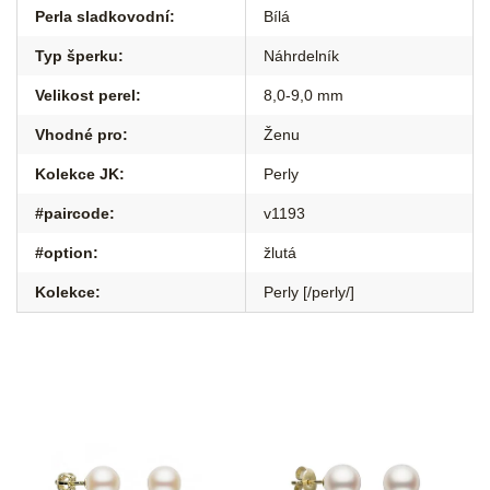
Perla sladkovodní
:
Bílá
Typ šperku
:
Náhrdelník
Velikost perel
:
8,0-9,0 mm
Vhodné pro
:
Ženu
Kolekce JK
:
Perly
#paircode
:
v1193
#option
:
žlutá
Kolekce
:
Perly [/perly/]