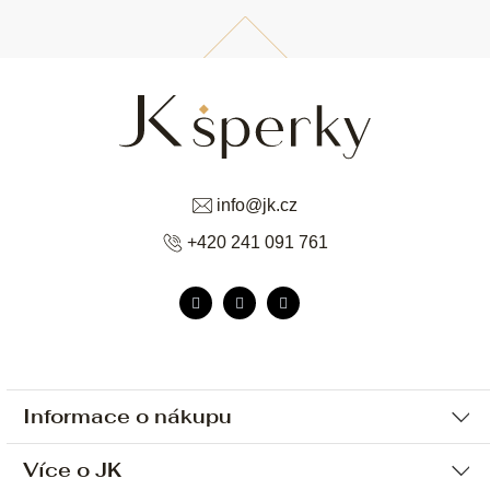
info
@
jk.cz
+420 241 091 761
Informace o nákupu
Více o JK
Ochrana osobních údajů