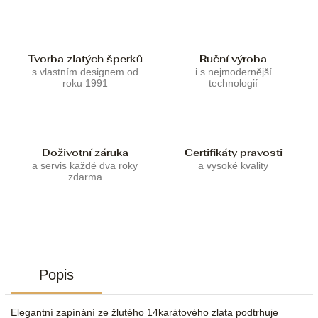
Tvorba zlatých šperků
Ruční výroba
s vlastním designem od
i s nejmodernější
roku 1991
technologií
Doživotní záruka
Certifikáty pravosti
a servis každé dva roky
a vysoké kvality
zdarma
Popis
Elegantní zapínání ze žlutého 14karátového zlata podtrhuje