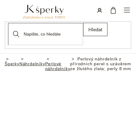
Přejít
na
obsah
Nákupní
Přihlášení
Hledat
košík
Perlový náhrdelník z
Domů
Šperky
Náhrdelníky
Perlové
přírodních perel s uzávěrem
náhrdelníky
ze žlutého zlata; perly 8 mm