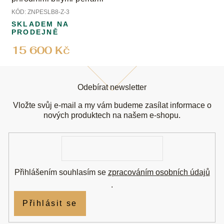
KÓD:
ZNPESLB8-Z-3
SKLADEM NA
PRODEJNĚ
15 600 Kč
Z
á
Odebírat newsletter
p
a
Vložte svůj e-mail a my vám budeme zasílat informace o
t
nových produktech na našem e-shopu.
í
E-
mail
Přihlášením souhlasím se
zpracováním osobních údajů
.
Přihlásit se