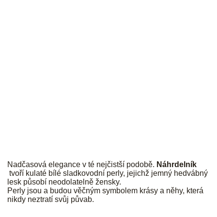
PALMYRA
Nadčasová elegance v té nejčistší podobě.
Náhrdelník
tvoří kulaté bílé sladkovodní perly, jejichž jemný hedvábný
lesk působí neodolatelně žensky.
Perly jsou a budou věčným symbolem krásy a něhy, která
nikdy neztratí svůj půvab.