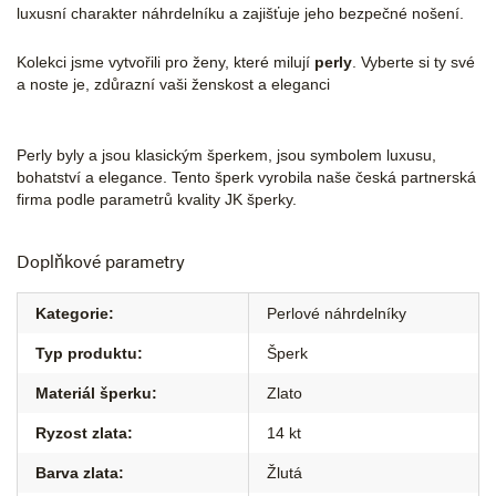
luxusní charakter náhrdelníku a zajišťuje jeho bezpečné nošení.
Kolekci jsme vytvořili pro ženy, které milují
perly
. Vyberte si ty své
a noste je, zdůrazní vaši ženskost a eleganci
Perly byly a jsou klasickým šperkem, jsou symbolem luxusu,
bohatství a elegance. Tento šperk vyrobila naše česká partnerská
firma podle parametrů kvality JK šperky.
Doplňkové parametry
Kategorie
:
Perlové náhrdelníky
Typ produktu
:
Šperk
Materiál šperku
:
Zlato
Ryzost zlata
:
14 kt
Barva zlata
:
Žlutá