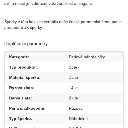
své a noste je, zdůrazní vaši ženskost a eleganci.
Šperky z této kolekce vyrobila naše česká partnerská firma podle
parametrů JK šperky.
Doplňkové parametry
Kategorie
:
Perlové náhrdelníky
Typ produktu
:
Šperk
Materiál šperku
:
Zlato
Ryzost zlata
:
14 kt
Barva zlata
:
Žlutá
Perla sladkovodní
:
Růžová
Typ šperku
:
Náhrdelník