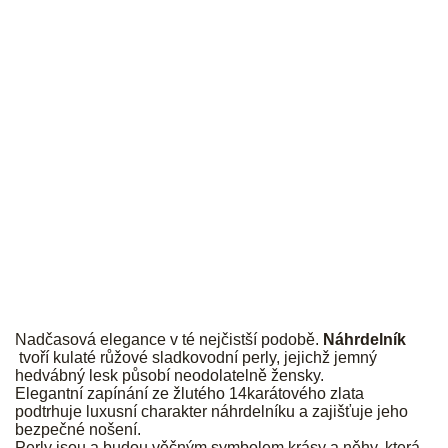
PALMYRA
Nadčasová elegance v té nejčistší podobě.
Náhrdelník
tvoří kulaté růžové sladkovodní perly, jejichž jemný
hedvábný lesk působí neodolatelně žensky.
Elegantní zapínání ze žlutého 14karátového zlata
podtrhuje luxusní charakter náhrdelníku a zajišťuje jeho
bezpečné nošení.
Perly jsou a budou věčným symbolem krásy a něhy, která