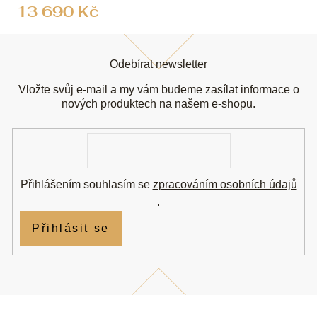
13 690 Kč
Z
á
Odebírat newsletter
p
a
Vložte svůj e-mail a my vám budeme zasílat informace o
t
nových produktech na našem e-shopu.
í
E-
mail
Přihlášením souhlasím se
zpracováním osobních údajů
.
Přihlásit se