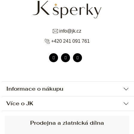
info
@
jk.cz
+420 241 091 761
Informace o nákupu
Více o JK
Ochrana osobních údajů
Způsob platby a dopravy
Náš příběh
Prodejna a zlatnická dílna
Sjednání osobní schůzky
Náš tým