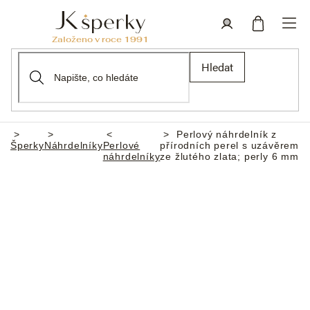
Přejít
na
obsah
Nákupní
Přihlášení
Hledat
košík
Perlový náhrdelník z
Domů
Šperky
Náhrdelníky
Perlové
přírodních perel s uzávěrem
náhrdelníky
ze žlutého zlata; perly 6 mm