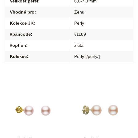
Velikost perel
:
6,0-7,0 mm
Vhodné pro
:
Ženu
Kolekce JK
:
Perly
#paircode
:
v1189
#option
:
žlutá
Kolekce
:
Perly [/perly/]