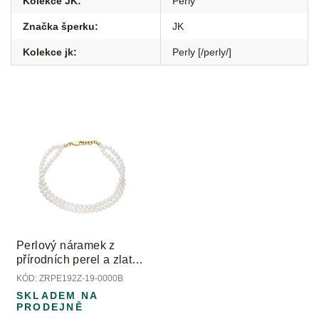
Kolekce JK
:
Perly
Značka šperku
:
JK
Kolekce jk
:
Perly [/perly/]
Perlový náramek z
přírodních perel a zlatým
zapínáním
KÓD:
ZRPE192Z-19-0000B
SKLADEM NA
PRODEJNĚ