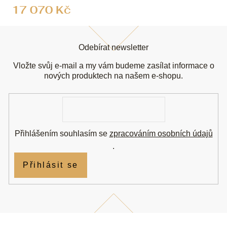
17 070 Kč
Z
á
Odebírat newsletter
p
a
Vložte svůj e-mail a my vám budeme zasílat informace o
t
nových produktech na našem e-shopu.
í
E-
mail
Přihlášením souhlasím se
zpracováním osobních údajů
.
Přihlásit se