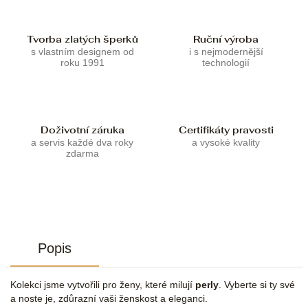
Tvorba zlatých šperků
Ruční výroba
s vlastním designem od
i s nejmodernější
roku 1991
technologií
Doživotní záruka
Certifikáty pravosti
a servis každé dva roky
a vysoké kvality
zdarma
Popis
Kolekci jsme vytvořili pro ženy, které milují
perly
. Vyberte si ty své
a noste je, zdůrazní vaši ženskost a eleganci.