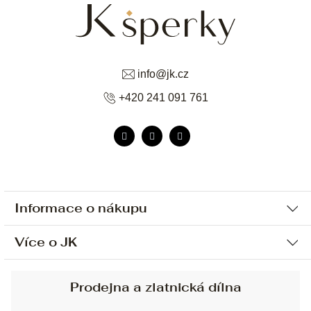
info
@
jk.cz
+420 241 091 761
Informace o nákupu
Více o JK
Ochrana osobních údajů
Způsob platby a dopravy
Náš příběh
Prodejna a zlatnická dílna
Sjednání osobní schůzky
Náš tým