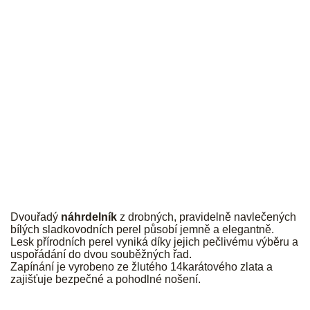
JK
Dvouřadý
náhrdelník
z drobných, pravidelně navlečených
bílých sladkovodních perel působí jemně a elegantně.
Lesk přírodních perel vyniká díky jejich pečlivému výběru a
uspořádání do dvou souběžných řad.
Zapínání je vyrobeno ze žlutého 14karátového zlata a
zajišťuje bezpečné a pohodlné nošení.