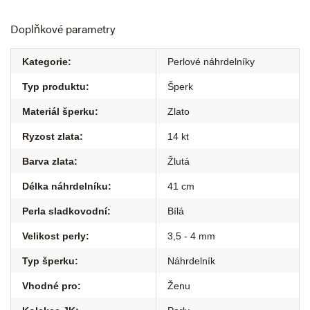
Doplňkové parametry
Kategorie
:
Perlové náhrdelníky
Typ produktu
:
Šperk
Materiál šperku
:
Zlato
Ryzost zlata
:
14 kt
Barva zlata
:
Žlutá
Délka náhrdelníku
:
41 cm
Perla sladkovodní
:
Bílá
Velikost perly
:
3,5 - 4 mm
Typ šperku
:
Náhrdelník
Vhodné pro
:
Ženu