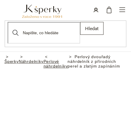
Přejít
na
obsah
Nákupní
Přihlášení
Hledat
košík
Perlový dvouřadý
Domů
Šperky
Náhrdelníky
Perlové
náhrdelník z přírodních
náhrdelníky
perel a zlatým zapínáním