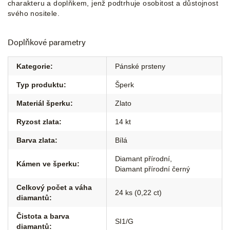
charakteru a doplňkem, jenž podtrhuje osobitost a důstojnost
svého nositele.
Doplňkové parametry
Kategorie
:
Pánské prsteny
Typ produktu
:
Šperk
Materiál šperku
:
Zlato
Ryzost zlata
:
14 kt
Barva zlata
:
Bílá
Diamant přírodní
,
Kámen ve šperku
:
Diamant přírodní černý
Celkový počet a váha
24 ks (0,22 ct)
diamantů
:
Čistota a barva
SI1/G
diamantů
: