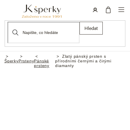
Přejít
na
obsah
Nákupní
Přihlášení
Hledat
košík
Zlatý pánský prsten s
Domů
Šperky
Prsteny
Pánské
přírodními černými a čirými
prsteny
diamanty