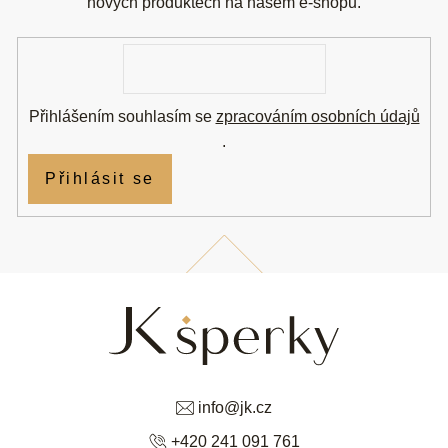
t
nových produktech na našem e-shopu.
í
E-
mail
Přihlášením souhlasím se
zpracováním osobních údajů
.
Přihlásit se
info
@
jk.cz
+420 241 091 761