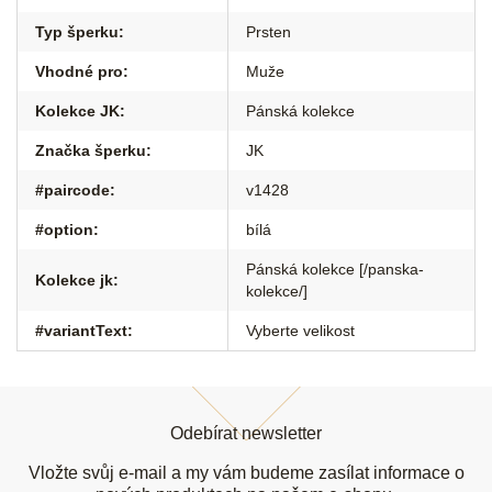
Typ šperku
:
Prsten
Vhodné pro
:
Muže
Kolekce JK
:
Pánská kolekce
Značka šperku
:
JK
#paircode
:
v1428
#option
:
bílá
Pánská kolekce [/panska-
Kolekce jk
:
kolekce/]
#variantText
:
Vyberte velikost
Z
á
Odebírat newsletter
p
a
Vložte svůj e-mail a my vám budeme zasílat informace o