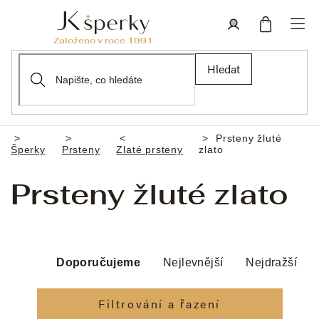
Přejít
na
obsah
Nákupní
Přihlášení
Hledat
košík
Prsteny žluté
Domů
Šperky
Prsteny
Zlaté prsteny
zlato
Prsteny žluté zlato
Ř
a
Doporučujeme
Nejlevnější
Nejdražší
z
e
Filtrování a řazení