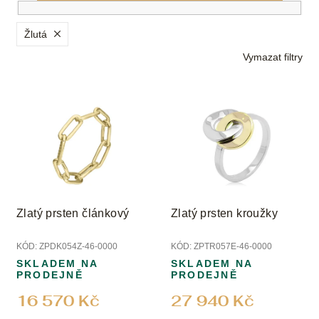
n
í
p
Žlutá
r
Vymazat filtry
o
d
V
u
ý
k
p
t
i
ů
s
p
r
o
Zlatý prsten článkový
Zlatý prsten kroužky
d
u
KÓD:
ZPDK054Z-46-0000
KÓD:
ZPTR057E-46-0000
k
SKLADEM NA
SKLADEM NA
t
PRODEJNĚ
PRODEJNĚ
ů
16 570 Kč
27 940 Kč