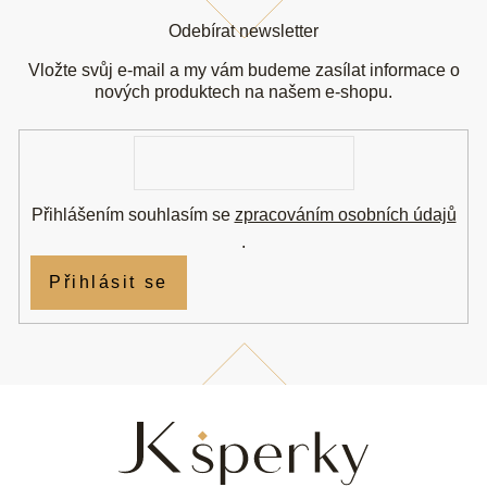
á
Odebírat newsletter
p
a
Vložte svůj e-mail a my vám budeme zasílat informace o
t
nových produktech na našem e-shopu.
í
E-
mail
Přihlášením souhlasím se
zpracováním osobních údajů
.
Přihlásit se