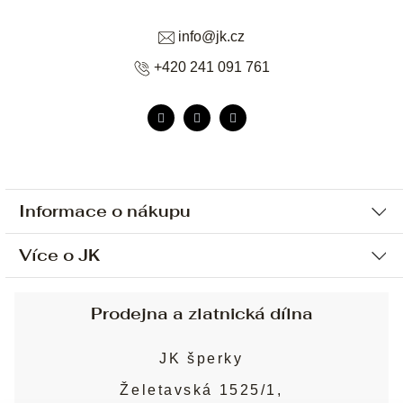
info
@
jk.cz
+420 241 091 761
Informace o nákupu
Více o JK
Ochrana osobních údajů
Způsob platby a dopravy
Náš příběh
Prodejna a zlatnická dílna
Sjednání osobní schůzky
Náš tým
Obchodní podmínky
JK šperky
Design a výroba
Puncovní značky
Želetavská 1525/1,
Služby