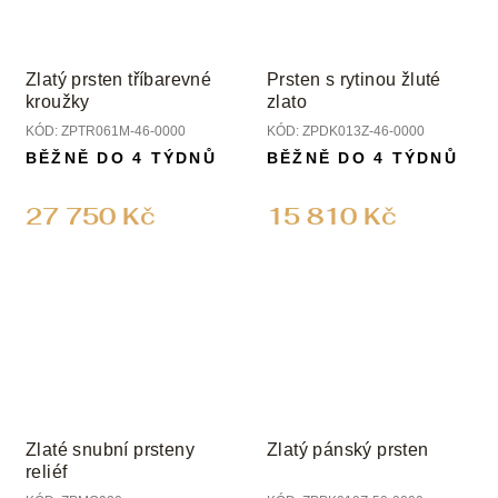
Zlatý prsten tříbarevné
Prsten s rytinou žluté
kroužky
zlato
KÓD:
ZPTR061M-46-0000
KÓD:
ZPDK013Z-46-0000
BĚŽNĚ DO 4 TÝDNŮ
BĚŽNĚ DO 4 TÝDNŮ
27 750 Kč
15 810 Kč
Zlaté snubní prsteny
Zlatý pánský prsten
reliéf