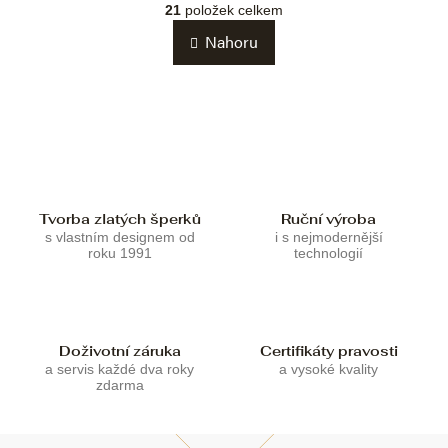
á
v
21
položek celkem
n
l
k
Nahoru
á
o
d
v
a
á
c
n
í
í
p
r
v
k
Tvorba zlatých šperků
Ruční výroba
y
s vlastním designem od
i s nejmodernější
v
roku 1991
technologií
ý
p
i
s
u
Doživotní záruka
Certifikáty pravosti
a servis každé dva roky
a vysoké kvality
zdarma
Z