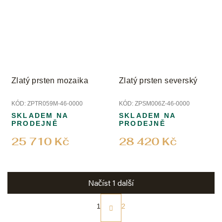
Zlatý prsten mozaika
Zlatý prsten severský
KÓD:
ZPTR059M-46-0000
KÓD:
ZPSM006Z-46-0000
SKLADEM NA
SKLADEM NA
PRODEJNĚ
PRODEJNĚ
25 710 Kč
28 420 Kč
Načíst 1 další
S
t
1
2
r
O