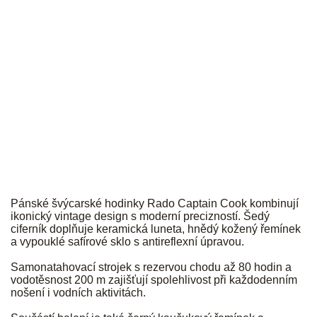
RADO
Pánské švýcarské hodinky Rado Captain Cook kombinují
ikonický vintage design s moderní precizností. Šedý
ciferník doplňuje keramická luneta, hnědý kožený řemínek
a vypouklé safírové sklo s antireflexní úpravou.
Samonatahovací strojek s rezervou chodu až 80 hodin a
vodotěsnost 200 m zajišťují spolehlivost při každodenním
nošení i vodních aktivitách.