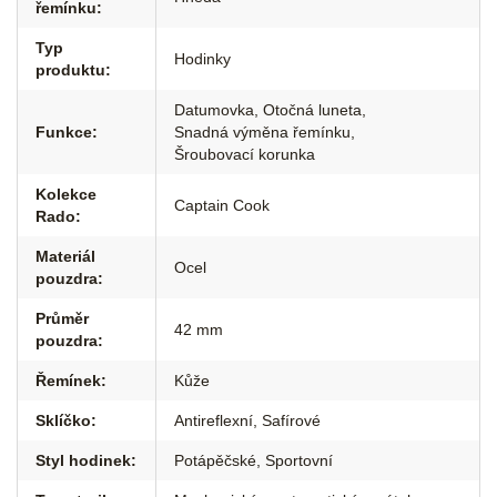
řemínku
:
Typ
Hodinky
produktu
:
Datumovka
,
Otočná luneta
,
Funkce
:
Snadná výměna řemínku
,
Šroubovací korunka
Kolekce
Captain Cook
Rado
:
Materiál
Ocel
pouzdra
:
Průměr
42 mm
pouzdra
:
Řemínek
:
Kůže
Sklíčko
:
Antireflexní
,
Safírové
Styl hodinek
:
Potápěčské
,
Sportovní