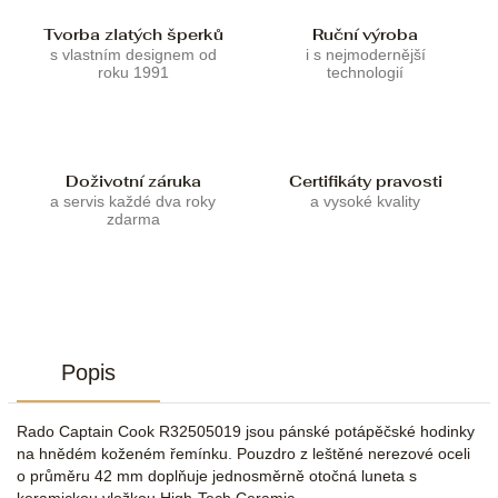
Tvorba zlatých šperků
Ruční výroba
s vlastním designem od
i s nejmodernější
roku 1991
technologií
Doživotní záruka
Certifikáty pravosti
a servis každé dva roky
a vysoké kvality
zdarma
Popis
Rado Captain Cook R32505019 jsou pánské potápěčské hodinky
na hnědém koženém řemínku. Pouzdro z leštěné nerezové oceli
o průměru 42 mm doplňuje jednosměrně otočná luneta s