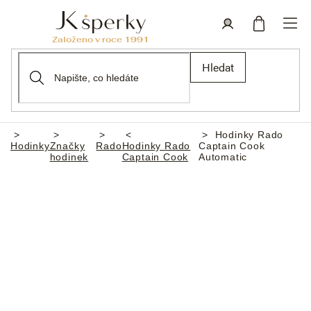
Přejít
na
obsah
Nákupní
Přihlášení
Hledat
košík
Hodinky Rado
Domů
Hodinky
Značky
Rado
Hodinky Rado
Captain Cook
hodinek
Captain Cook
Automatic