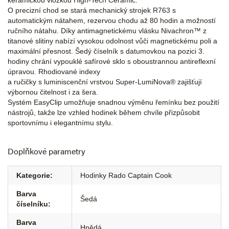
keramickou vložkou High-Tech Ceramic.
O precizní chod se stará mechanický strojek R763 s
automatickým nátahem, rezervou chodu až 80 hodin a možností
ručního nátahu. Díky antimagnetickému vlásku Nivachron™ z
titanové slitiny nabízí vysokou odolnost vůči magnetickému poli a
maximální přesnost. Šedý číselník s datumovkou na pozici 3.
hodiny chrání vypouklé safírové sklo s oboustrannou antireflexní
úpravou. Rhodiované indexy
a ručičky s luminiscenční vrstvou Super-LumiNova® zajišťují
výbornou čitelnost i za šera.
Systém EasyClip umožňuje snadnou výměnu řemínku bez použití
nástrojů, takže lze vzhled hodinek během chvíle přizpůsobit
sportovnímu i elegantnímu stylu.
Doplňkové parametry
Kategorie
:
Hodinky Rado Captain Cook
Barva
Šedá
číselníku
:
Barva
Hnědá