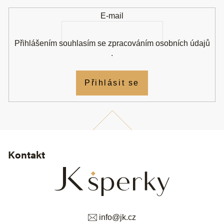
í
E-mail
Přihlášením souhlasím se
zpracováním osobních údajů
.
Přihlásit se
Kontakt
info
@
jk.cz