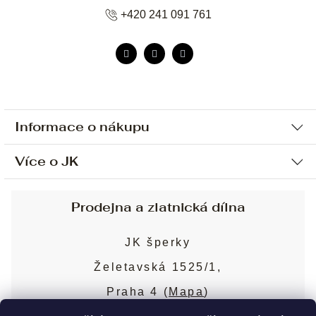
+420 241 091 761
Informace o nákupu
Více o JK
Ochrana osobních údajů
Způsob platby a dopravy
Náš příběh
Prodejna a zlatnická dílna
Sjednání osobní schůzky
Náš tým
Obchodní podmínky
JK šperky
Design a výroba
Puncovní značky
Želetavská 1525/1,
Služby
Cookies
Praha 4 (
Mapa
)
Blog