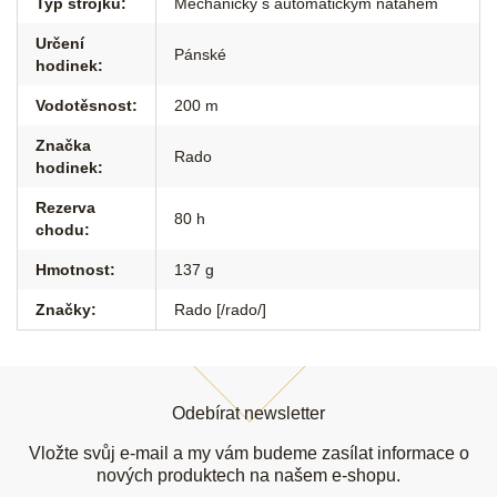
Typ strojku
:
Mechanický s automatickým nátahem
Určení
Pánské
hodinek
:
Vodotěsnost
:
200 m
Značka
Rado
hodinek
:
Rezerva
80 h
chodu
:
Hmotnost
:
137 g
Značky
:
Rado [/rado/]
Z
á
Odebírat newsletter
p
a
Vložte svůj e-mail a my vám budeme zasílat informace o
t
nových produktech na našem e-shopu.