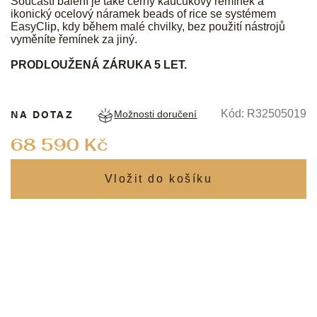
Součástí balení je také černý kaučukový řemínek a
ikonický ocelový náramek beads of rice se systémem
EasyClip, kdy během malé chvilky, bez použití nástrojů
vyměníte řemínek za jiný.
PRODLOUŽENÁ ZÁRUKA 5 LET.
NA DOTAZ
Kód:
R32505019
Možnosti doručení
Měrná
68 590 Kč
cena: