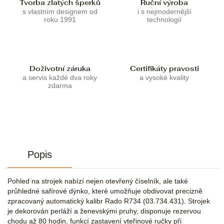
Tvorba zlatých šperků
Ruční výroba
s vlastním designem od
i s nejmodernější
roku 1991
technologií
Doživotní záruka
Certifikáty pravosti
a servis každé dva roky
a vysoké kvality
zdarma
Popis
Pohled na strojek nabízí nejen otevřený číselník, ale také
průhledné safírové dýnko, které umožňuje obdivovat precizně
zpracovaný automatický kalibr Rado R734 (03.734.431). Strojek
je dekorován perláží a ženevskými pruhy, disponuje rezervou
chodu až 80 hodin, funkcí zastavení vteřinové ručky při