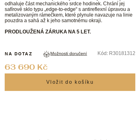
odhaluje část mechanického srdce hodinek. Chrání jej
safírové sklo typu „edge-to-edge“ s antireflexní úpravou a
metalizovaným rámečkem, které plynule navazuje na linie
pouzdra a sahá až k jeho samotnému okraji.
PRODLOUŽENÁ ZÁRUKA NA 5 LET.
NA DOTAZ
Kód:
R30181312
Možnosti doručení
Měrná
63 690 Kč
cena: