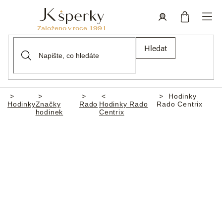
Přejít
na
obsah
Nákupní
Přihlášení
Hledat
košík
Hodinky
Domů
Hodinky
Značky
Rado
Hodinky Rado
Rado Centrix
hodinek
Centrix