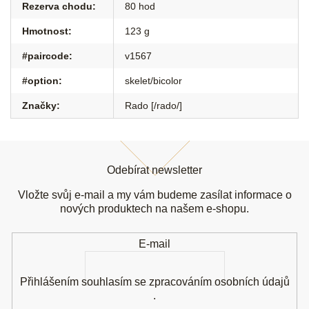
Rezerva chodu
:
80 hod
Hmotnost
:
123 g
#paircode
:
v1567
#option
:
skelet/bicolor
Značky
:
Rado [/rado/]
Z
á
Odebírat newsletter
p
a
Vložte svůj e-mail a my vám budeme zasílat informace o
t
nových produktech na našem e-shopu.
í
E-mail
Přihlášením souhlasím se
zpracováním osobních údajů
.