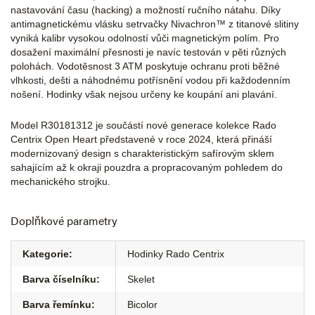
nastavování času (hacking) a možností ručního nátahu. Díky
antimagnetickému vlásku setrvačky Nivachron™ z titanové slitiny
vyniká kalibr vysokou odolností vůči magnetickým polím. Pro
dosažení maximální přesnosti je navíc testován v pěti různých
polohách. Vodotěsnost 3 ATM poskytuje ochranu proti běžné
vlhkosti, dešti a náhodnému potřísnění vodou při každodenním
nošení. Hodinky však nejsou určeny ke koupání ani plavání.
Model R30181312 je součástí nové generace kolekce Rado
Centrix Open Heart představené v roce 2024, která přináší
modernizovaný design s charakteristickým safírovým sklem
sahajícím až k okraji pouzdra a propracovaným pohledem do
mechanického strojku.
Doplňkové parametry
Kategorie
:
Hodinky Rado Centrix
Barva číselníku
:
Skelet
Barva řemínku
:
Bicolor