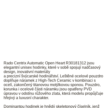
RADO
Rado Centrix Automatic Open Heart R30181312 jsou
elegantní unisex hodinky, které v sobě spojují nadčasový
design, inovativní materiály
a precizní švýcarské hodinářství. Leštěné ocelové pouzdro
doplňuje náramek z High-Tech Ceramic v kombinaci s
ocelí, zakončený titanovou motýlkovou sponou. Pouzdro,
korunka i ocelové části náramku jsou opatřeny PVD
úpravou v odstínu růžového zlata, která modelu propůjčuje
hřejivý a luxusní charakter.
Dominantou hodinek je hnědý skeletonový číselník, jenž