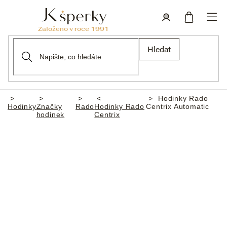
Přejít
na
obsah
Nákupní
Přihlášení
Hledat
košík
Hodinky Rado
Domů
Hodinky
Značky
Rado
Hodinky Rado
Centrix Automatic
hodinek
Centrix