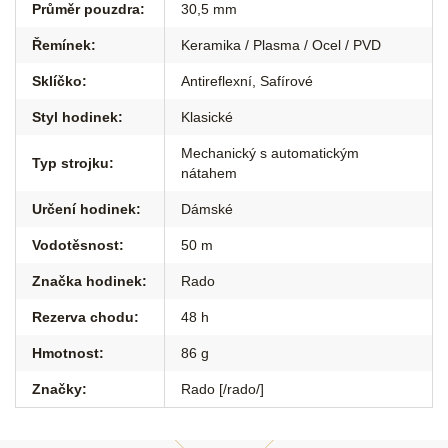
Průměr pouzdra
:
30,5 mm
Řemínek
:
Keramika / Plasma / Ocel / PVD
Sklíčko
:
Antireflexní
,
Safírové
Styl hodinek
:
Klasické
Mechanický s automatickým
Typ strojku
:
nátahem
Určení hodinek
:
Dámské
Vodotěsnost
:
50 m
Značka hodinek
:
Rado
Rezerva chodu
:
48 h
Hmotnost
:
86 g
Značky
:
Rado [/rado/]