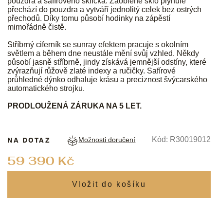
pouzdra a safírového sklíčka. Zaoblené sklo plynule
přechází do pouzdra a vytváří jednolitý celek bez ostrých
přechodů. Díky tomu působí hodinky na zápěstí
mimořádně čistě.
Stříbrný ciferník se sunray efektem pracuje s okolním
světlem a během dne neustále mění svůj vzhled. Někdy
působí jasně stříbrně, jindy získává jemnější odstíny, které
zvýrazňují růžově zlaté indexy a ručičky. Safírové
průhledné dýnko odhaluje krásu a preciznost švýcarského
automatického strojku.
PRODLOUŽENÁ ZÁRUKA NA 5 LET.
NA DOTAZ
Kód:
R30019012
Možnosti doručení
Měrná
59 390 Kč
cena: