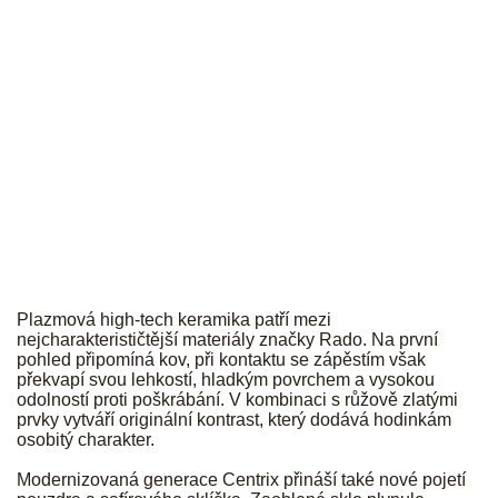
RADO
Plazmová high-tech keramika patří mezi
nejcharakterističtější materiály značky Rado. Na první
pohled připomíná kov, při kontaktu se zápěstím však
překvapí svou lehkostí, hladkým povrchem a vysokou
odolností proti poškrábání. V kombinaci s růžově zlatými
prvky vytváří originální kontrast, který dodává hodinkám
osobitý charakter.
Modernizovaná generace Centrix přináší také nové pojetí