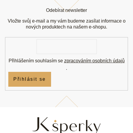
Z
á
Odebírat newsletter
p
a
Vložte svůj e-mail a my vám budeme zasílat informace o
t
nových produktech na našem e-shopu.
í
E-
mail
Přihlášením souhlasím se
zpracováním osobních údajů
.
Přihlásit se