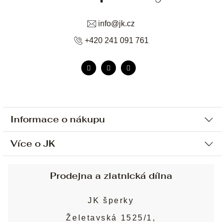
info
@
jk.cz
+420 241 091 761
Informace o nákupu
Více o JK
Ochrana osobních údajů
Způsob platby a dopravy
Náš příběh
Prodejna a zlatnická dílna
Sjednání osobní schůzky
Náš tým
Obchodní podmínky
JK šperky
Design a výroba
Puncovní značky
Želetavská 1525/1,
Služby