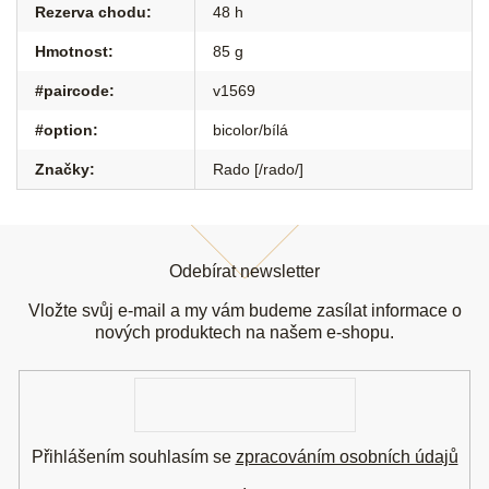
Rezerva chodu
:
48 h
Hmotnost
:
85 g
#paircode
:
v1569
#option
:
bicolor/bílá
Značky
:
Rado [/rado/]
Z
á
Odebírat newsletter
p
a
Vložte svůj e-mail a my vám budeme zasílat informace o
t
nových produktech na našem e-shopu.
í
E-
mail
Přihlášením souhlasím se
zpracováním osobních údajů
.