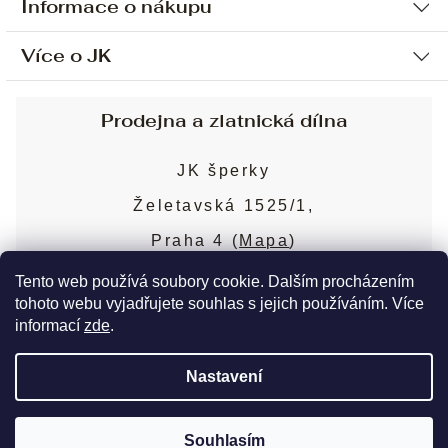
Informace o nákupu
Více o JK
Ochrana osobních údajů
Způsob platby a dopravy
Náš příběh
Prodejna a zlatnická dílna
Sjednání osobní schůzky
Náš tým
Obchodní podmínky
JK šperky
Design a výroba
Puncovní značky
Želetavská 1525/1,
Služby
Cookies
Praha 4 (
Mapa
)
Blog
Více o prodejně
Nejčastější dotazy
Tento web používá soubory cookie. Dalším procházením
tohoto webu vyjadřujete souhlas s jejich používáním. Více
informací
zde
.
Copyright 2026
JK šperky
. Všechna práva
Nastavení
vyhrazena.
Upravit nastavení cookies
Souhlasím