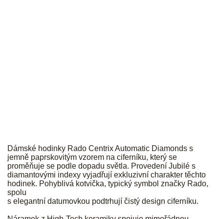
RADO
Dámské hodinky Rado Centrix Automatic Diamonds s
jemně paprskovitým vzorem na ciferníku, který se
proměňuje se podle dopadu světla. Provedení Jubilé s
diamantovými indexy vyjadřují exkluzivní charakter těchto
hodinek. Pohyblivá kotvička, typický symbol značky Rado,
spolu
s elegantní datumovkou podtrhují čistý design ciferníku.
Náramek z High-Tech keramiky spojuje mimořádnou