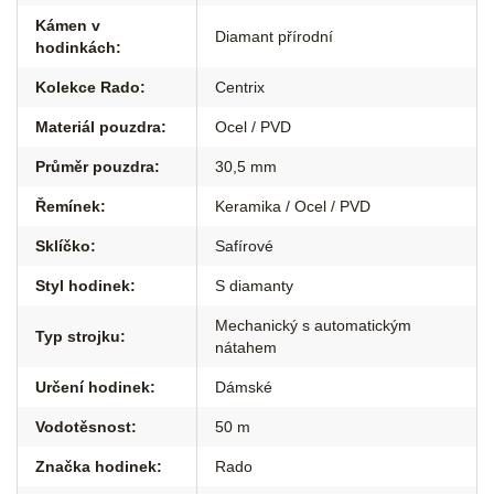
Kámen v
Diamant přírodní
hodinkách
:
Kolekce Rado
:
Centrix
Materiál pouzdra
:
Ocel / PVD
Průměr pouzdra
:
30,5 mm
Řemínek
:
Keramika / Ocel / PVD
Sklíčko
:
Safírové
Styl hodinek
:
S diamanty
Mechanický s automatickým
Typ strojku
:
nátahem
Určení hodinek
:
Dámské
Vodotěsnost
:
50 m
Značka hodinek
:
Rado