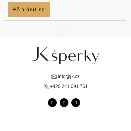
Přihlásit se
info
@
jk.cz
+420 241 091 761