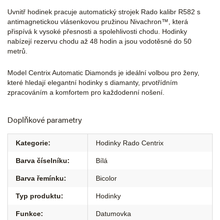
Uvnitř hodinek pracuje automatický strojek Rado kalibr R582 s
antimagnetickou vlásenkovou pružinou Nivachron™, která
přispívá k vysoké přesnosti a spolehlivosti chodu. Hodinky
nabízejí rezervu chodu až 48 hodin a jsou vodotěsné do 50
metrů.
Model Centrix Automatic Diamonds je ideální volbou pro ženy,
které hledají elegantní hodinky s diamanty, prvotřídním
zpracováním a komfortem pro každodenní nošení.
Doplňkové parametry
Kategorie
:
Hodinky Rado Centrix
Barva číselníku
:
Bílá
Barva řemínku
:
Bicolor
Typ produktu
:
Hodinky
Funkce
:
Datumovka