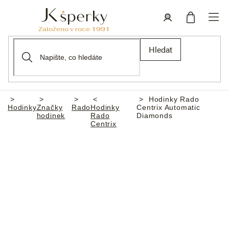
Přejít
na
obsah
Nákupní
Přihlášení
Hledat
košík
Hodinky Rado
Domů
Hodinky
Značky
Rado
Hodinky
Centrix Automatic
hodinek
Rado
Diamonds
Centrix