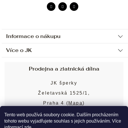
Informace o nákupu
Více o JK
Ochrana osobních údajů
Způsob platby a dopravy
Náš příběh
Prodejna a zlatnická dílna
Sjednání osobní schůzky
Náš tým
Obchodní podmínky
JK šperky
Design a výroba
Puncovní značky
Želetavská 1525/1,
Služby
Cookies
Praha 4 (
Mapa
)
Blog
Více o prodejně
Nejčastější dotazy
Tento web používá soubory cookie. Dalším procházením
tohoto webu vyjadřujete souhlas s jejich používáním. Více
informací
zde
.