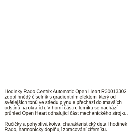
RADO
Hodinky Rado Centrix Automatic Open Heart R30013302
zdobí hnědý číselník s gradientním efektem, který od
světlejších tónů ve středu plynule přechází do tmavších
odstínů na okrajích. V horní části ciferníku se nachází
průhled Open Heart odhalující část mechanického strojku.
Ručičky a pohyblivá kotva, charakteristický detail hodinek
Rado, harmonicky doplňují zpracování ciferníku.