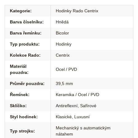
Kategorie
:
Hodinky Rado Centrix
Barva číselníku
:
Hnědá
Barva řemínku
:
Bicolor
Typ produktu
:
Hodinky
Kolekce Rado
:
Centrix
Materiál
Ocel / PVD
pouzdra
:
Průměr pouzdra
:
39,5 mm
Řemínek
:
Keramika / Ocel / PVD
Sklíčko
:
Antireflexní
,
Safírové
Styl hodinek
:
Klasické
,
Luxusní
Mechanický s automatickým
Typ strojku
:
nátahem