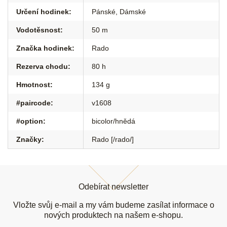
Určení hodinek
:
Pánské
,
Dámské
Vodotěsnost
:
50 m
Značka hodinek
:
Rado
Rezerva chodu
:
80 h
Hmotnost
:
134 g
#paircode
:
v1608
#option
:
bicolor/hnědá
Značky
:
Rado [/rado/]
Z
á
Odebírat newsletter
p
a
Vložte svůj e-mail a my vám budeme zasílat informace o
t
nových produktech na našem e-shopu.