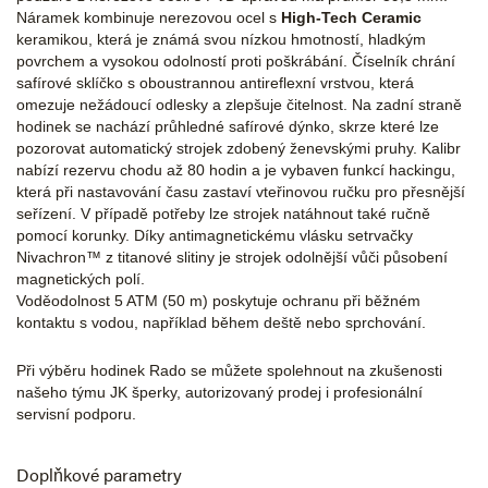
Náramek kombinuje nerezovou ocel s
High-Tech Ceramic
keramikou, která je známá svou nízkou hmotností, hladkým
povrchem a vysokou odolností proti poškrábání. Číselník chrání
safírové sklíčko s oboustrannou antireflexní vrstvou, která
omezuje nežádoucí odlesky a zlepšuje čitelnost. Na zadní straně
hodinek se nachází průhledné safírové dýnko, skrze které lze
pozorovat automatický strojek zdobený ženevskými pruhy. Kalibr
nabízí rezervu chodu až 80 hodin a je vybaven funkcí hackingu,
která při nastavování času zastaví vteřinovou ručku pro přesnější
seřízení. V případě potřeby lze strojek natáhnout také ručně
pomocí korunky. Díky antimagnetickému vlásku setrvačky
Nivachron™ z titanové slitiny je strojek odolnější vůči působení
magnetických polí.
Voděodolnost 5 ATM (50 m) poskytuje ochranu při běžném
kontaktu s vodou, například během deště nebo sprchování.
Při výběru hodinek Rado se můžete spolehnout na zkušenosti
našeho týmu JK šperky, autorizovaný prodej i profesionální
servisní podporu.
Doplňkové parametry