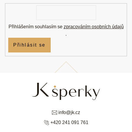
í
E-
mail
Přihlášením souhlasím se
zpracováním osobních údajů
.
Přihlásit se
info
@
jk.cz
+420 241 091 761