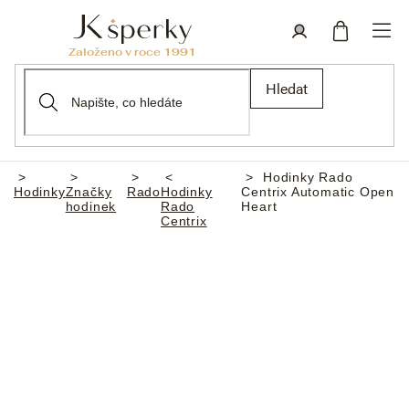
Přejít
na
obsah
Nákupní
Přihlášení
Hledat
košík
Hodinky Rado
Domů
Hodinky
Značky
Rado
Hodinky
Centrix Automatic Open
hodinek
Rado
Heart
Centrix