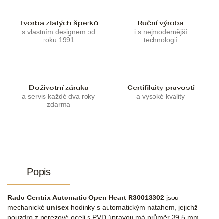
Tvorba zlatých šperků
Ruční výroba
s vlastním designem od
i s nejmodernější
roku 1991
technologií
Doživotní záruka
Certifikáty pravosti
a servis každé dva roky
a vysoké kvality
zdarma
Popis
Rado Centrix Automatic Open Heart R30013302
jsou
mechanické
unisex
hodinky s automatickým nátahem, jejichž
pouzdro z nerezové oceli s PVD úpravou má průměr 39,5 mm.