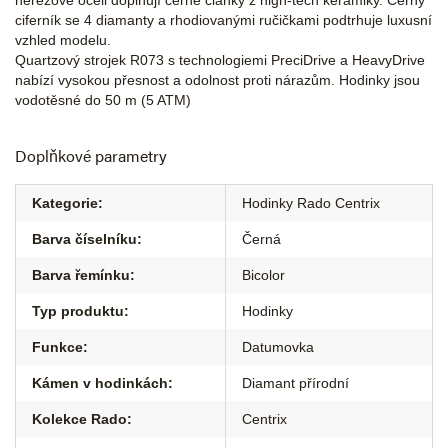
nerezové oceli doplňují černé články z high-tech keramiky. Černý
ciferník se 4 diamanty a rhodiovanými ručičkami podtrhuje luxusní
vzhled modelu.
Quartzový strojek R073 s technologiemi PreciDrive a HeavyDrive
nabízí vysokou přesnost a odolnost proti nárazům. Hodinky jsou
vodotěsné do 50 m (5 ATM)
Doplňkové parametry
Kategorie
:
Hodinky Rado Centrix
Barva číselníku
:
Černá
Barva řemínku
:
Bicolor
Typ produktu
:
Hodinky
Funkce
:
Datumovka
Kámen v hodinkách
:
Diamant přírodní
Kolekce Rado
:
Centrix