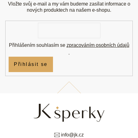
a
Vložte svůj e-mail a my vám budeme zasílat informace o
t
nových produktech na našem e-shopu.
í
E-
mail
Přihlášením souhlasím se
zpracováním osobních údajů
.
Přihlásit se
info
@
jk.cz