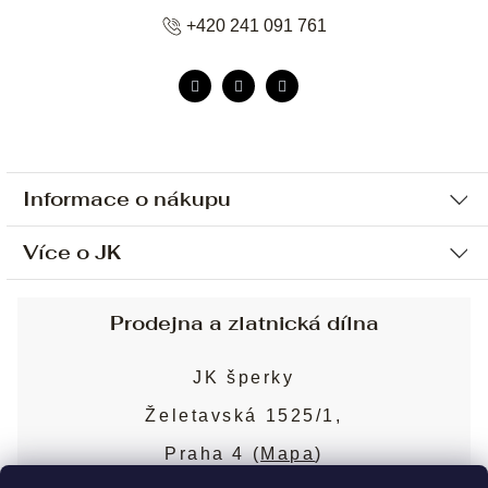
+420 241 091 761
Informace o nákupu
Více o JK
Ochrana osobních údajů
Způsob platby a dopravy
Náš příběh
Prodejna a zlatnická dílna
Sjednání osobní schůzky
Náš tým
Obchodní podmínky
JK šperky
Design a výroba
Puncovní značky
Želetavská 1525/1,
Služby
Cookies
Praha 4 (
Mapa
)
Blog