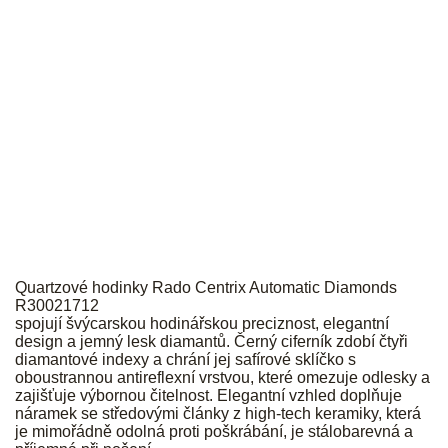
RADO
Quartzové hodinky Rado Centrix Automatic Diamonds
R30021712
spojují švýcarskou hodinářskou preciznost, elegantní
design a jemný lesk diamantů. Černý ciferník zdobí čtyři
diamantové indexy a chrání jej safírové sklíčko s
oboustrannou antireflexní vrstvou, které omezuje odlesky a
zajišťuje výbornou čitelnost. Elegantní vzhled doplňuje
náramek se středovými články z high-tech keramiky, která
je mimořádně odolná proti poškrábání, je stálobarevná a