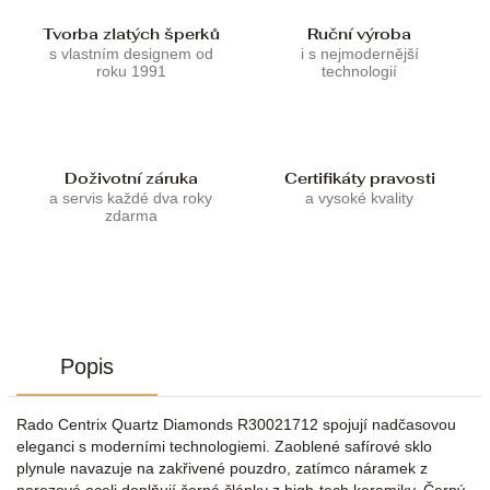
Tvorba zlatých šperků
Ruční výroba
s vlastním designem od
i s nejmodernější
roku 1991
technologií
Doživotní záruka
Certifikáty pravosti
a servis každé dva roky
a vysoké kvality
zdarma
Popis
Rado Centrix Quartz Diamonds R30021712 spojují nadčasovou
eleganci s moderními technologiemi. Zaoblené safírové sklo
plynule navazuje na zakřivené pouzdro, zatímco náramek z