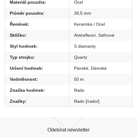
Materiál pouzdra
:
Ocel
Průměr pouzdra
:
39,5 mm
Řemínek
:
Keramika / Ocel
Sklíčko
:
Antireflexní
,
Safírové
Styl hodinek
:
S diamanty
Typ strojku
:
Quartz
Určení hodinek
:
Pánské
,
Dámské
Vodotěsnost
:
50 m
Značka hodinek
:
Rado
Značky
:
Rado [/rado/]
Z
á
Odebírat newsletter
p