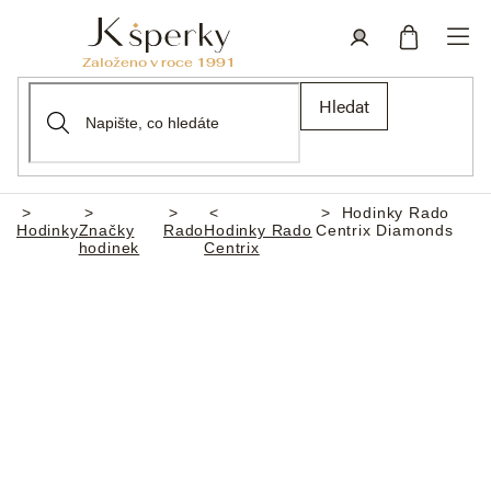
Přejít
na
obsah
Nákupní
Přihlášení
Hledat
košík
Hodinky Rado
Domů
Hodinky
Značky
Rado
Hodinky Rado
Centrix Diamonds
hodinek
Centrix