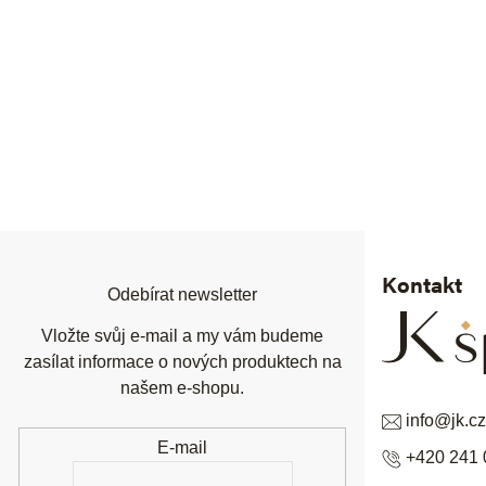
Z
á
p
a
t
í
Kontakt
Odebírat newsletter
Vložte svůj e-mail a my vám budeme
zasílat informace o nových produktech na
našem e-shopu.
info
@
jk.cz
E-mail
+420 241 