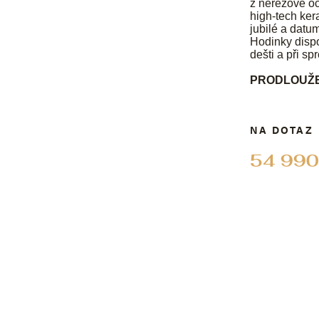
z nerezové oc
high-tech ker
jubilé a datu
Hodinky dispo
dešti a při sp
PRODLOUŽE
NA DOTAZ
54 990