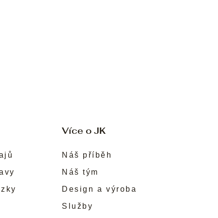
Více o JK
ajů
Náš příběh
ravy
Náš tým
ůzky
Design a výroba
Služby