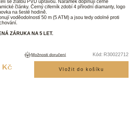
eli se zlatou PVD úpravou. Náramek doplňují černé
amické články. Černý ciferník zdobí 4 přírodní diamanty, logo
movka na šesté hodině.
nují voděodolností 50 m (5 ATM) a jsou tedy odolné proti
rchování.
NÁ ZÁRUKA NA 5 LET.
Kód:
R30022712
Možnosti doručení
Měrná
 Kč
cena: