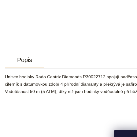
Popis
Unisex hodinky Rado Centrix Diamonds R30022712 spojují nadčasov
ciferník s datumovkou zdobí 4 přírodní diamanty a překrývá je safír
Vodotěsnost 50 m (5 ATM), díky níž jsou hodinky voděodolné při bě