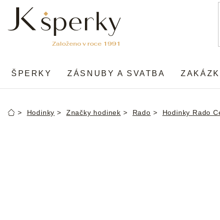
Přejít
na
obsah
ŠPERKY
ZÁSNUBY A SVATBA
ZAKÁZK
Hodinky
Značky hodinek
Rado
Hodinky Rado Ce
Domů