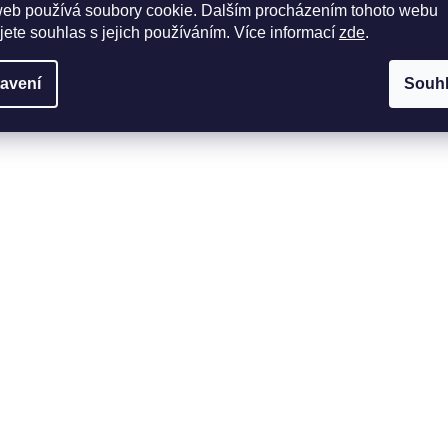
web používá soubory cookie. Dalším procházením tohoto webu
jete souhlas s jejich používáním. Více informací
zde
.
avení
Souh