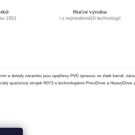
erků
Ruční výroba
oku 1991
i s nejmodernější technologií
mm a detaily náramku jsou opatřeny PVD úpravou ve zlaté barvě, nár
arský quartzový strojek R073 s technologiemi PreciDrive a HeavyDrive z