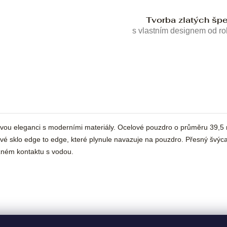
Tvorba zlatých šp
s vlastním designem od r
ou eleganci s moderními materiály. Ocelové pouzdro o průměru 39,5 
ové sklo edge to edge, které plynule navazuje na pouzdro. Přesný švýc
žném kontaktu s vodou.