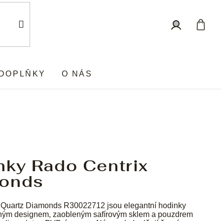
Nákup
Přihlášení
košík
DOPLŇKY
O NÁS
nky Rado Centrix
onds
 Quartz Diamonds R30022712 jsou elegantní hodinky
ným designem, zaobleným safírovým sklem a pouzdrem