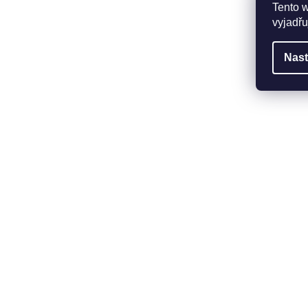
Tento 
vyjadřu
Nast