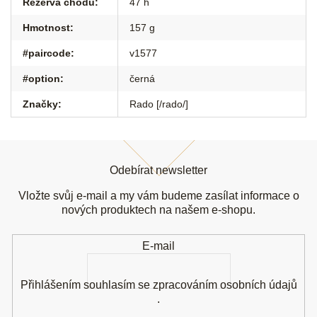
Rezerva chodu
:
47 h
Hmotnost
:
157 g
#paircode
:
v1577
#option
:
černá
Značky
:
Rado [/rado/]
Z
á
Odebírat newsletter
p
a
Vložte svůj e-mail a my vám budeme zasílat informace o
t
nových produktech na našem e-shopu.
í
E-mail
Přihlášením souhlasím se
zpracováním osobních údajů
.