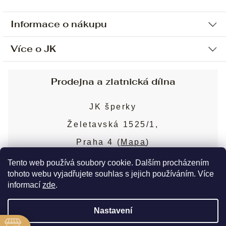
Informace o nákupu
Více o JK
Ochrana osobních údajů
Způsob platby a dopravy
Náš příběh
Prodejna a zlatnická dílna
Sjednání osobní schůzky
Náš tým
Obchodní podmínky
JK šperky
Design a výroba
Puncovní značky
Želetavská 1525/1,
Služby
Cookies
Praha 4 (
Mapa
)
Blog
Více o prodejně
Nejčastější dotazy
Tento web používá soubory cookie. Dalším procházením
tohoto webu vyjadřujete souhlas s jejich používáním. Více
informací
zde
.
Copyright 2026
JK šperky
. Všechna práva
Nastavení
vyhrazena.
Upravit nastavení cookies