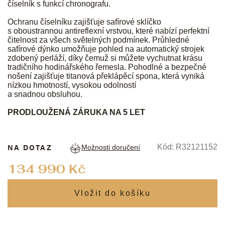
číselník s funkcí chronografu.
Ochranu číselníku zajišťuje safírové sklíčko
s oboustrannou antireflexní vrstvou, které nabízí perfektní
čitelnost za všech světelných podmínek. Průhledné
safírové dýnko umožňuje pohled na automatický strojek
zdobený perláží, díky čemuž si můžete vychutnat krásu
tradičního hodinářského řemesla. Pohodlné a bezpečné
nošení zajišťuje titanová překlápěcí spona, která vyniká
nízkou hmotností, vysokou odolností
a snadnou obsluhou.
PRODLOUŽENÁ ZÁRUKA NA 5 LET
NA DOTAZ
Kód:
R32121152
Možnosti doručení
Měrná
134 990 Kč
cena: