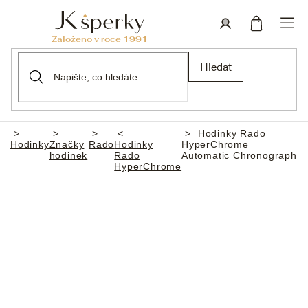
Přejít
na
obsah
Nákupní
Přihlášení
Hledat
košík
Hodinky Rado
Domů
Hodinky
Značky
Rado
Hodinky
HyperChrome
hodinek
Rado
Automatic Chronograph
HyperChrome