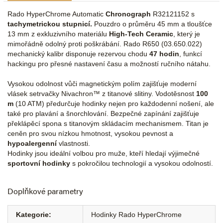
Rado HyperChrome Automatic
Chronograph
R32121152 s
tachymetrickou stupnicí.
Pouzdro o průměru 45 mm a tloušťce
13 mm z exkluzivního materiálu
High-Tech Ceramic
, který je
mimořádně odolný proti poškrábání. Rado R650 (03.650.022)
mechanický kalibr disponuje rezervou chodu
47 hodin
, funkcí
hackingu pro přesné nastavení času a možností ručního nátahu.
Vysokou odolnost vůči magnetickým polím zajišťuje moderní
vlásek setrvačky Nivachron™ z titanové slitiny. Vodotěsnost
100
m
(10 ATM) předurčuje hodinky nejen pro každodenní nošení, ale
také pro plavání a šnorchlování. Bezpečné zapínání zajišťuje
překlápěcí spona s titanovým skládacím mechanismem. Titan je
ceněn pro svou nízkou hmotnost, vysokou pevnost a
hypoalergenní
vlastnosti.
Hodinky jsou ideální volbou pro muže, kteří hledají výjimečné
sportovní hodinky
s pokročilou technologií a vysokou odolností.
Doplňkové parametry
Kategorie
:
Hodinky Rado HyperChrome