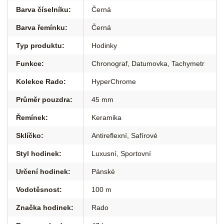
Barva číselníku
:
Černá
Barva řemínku
:
Černá
Typ produktu
:
Hodinky
Funkce
:
Chronograf
,
Datumovka
,
Tachymetr
Kolekce Rado
:
HyperChrome
Průměr pouzdra
:
45 mm
Řemínek
:
Keramika
Sklíčko
:
Antireflexní
,
Safírové
Styl hodinek
:
Luxusní
,
Sportovní
Určení hodinek
:
Pánské
Vodotěsnost
:
100 m
Značka hodinek
:
Rado