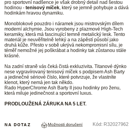
pro sportovní nadšence je však drobný detail nad šestou
hodinou -
tenisový míček
, který se jemně pohybuje a dává
hodinkám hravou dynamiku.
Monoblokové pouzdro i náramek jsou mistrovským dílem
moderní alchymie. Jsou vyrobeny z plazmové High-Tech
keramiky, která má fascinující temně metalický lesk. Tento
materiál je neuvěřitelně lehký a na zápěstí působí jako
druhá kůže. Přesto v sobě ukrývá nekompromisní sílu, je
téměř nemožné jej poškrábat a hodinky tak zůstanou stále
krásné.
Na zadní straně vás čeká čistá exkluzivita. Titanové dýnko
nese vygravírovaný tenisový míček s podpisem Ash Barty
a jedinečné sériové číslo, které potvrzuje, že vlastníte
klenot, který nemá jen tak někdo.
Rado HyperChrome Ash Barty II jsou hodinky pro ženu,
která miluje jedinečnost a sportovní luxus.
PRODLOUŽENÁ ZÁRUKA NA 5 LET.
NA DOTAZ
Kód:
R32027962
Možnosti doručení