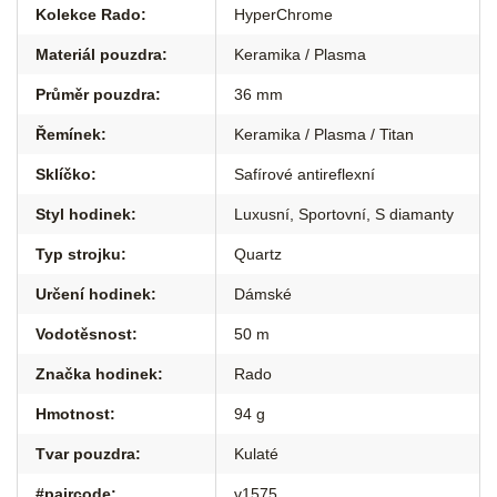
Kolekce Rado
:
HyperChrome
Materiál pouzdra
:
Keramika / Plasma
Průměr pouzdra
:
36 mm
Řemínek
:
Keramika / Plasma / Titan
Sklíčko
:
Safírové antireflexní
Styl hodinek
:
Luxusní
,
Sportovní
,
S diamanty
Typ strojku
:
Quartz
Určení hodinek
:
Dámské
Vodotěsnost
:
50 m
Značka hodinek
:
Rado
Hmotnost
:
94 g
Tvar pouzdra
:
Kulaté
#paircode
:
v1575