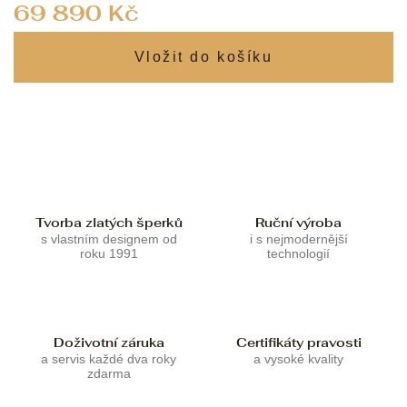
Měrná
69 890 Kč
cena:
Tvorba zlatých šperků
Ruční výroba
s vlastním designem od
i s nejmodernější
roku 1991
technologií
Doživotní záruka
Certifikáty pravosti
a servis každé dva roky
a vysoké kvality
zdarma