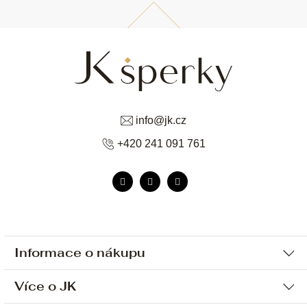
info
@
jk.cz
+420 241 091 761
Informace o nákupu
Více o JK
Ochrana osobních údajů