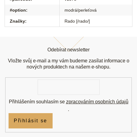
#option
:
modrá/perleťová
Značky
:
Rado [/rado/]
Z
á
Odebírat newsletter
p
a
Vložte svůj e-mail a my vám budeme zasílat informace o
t
nových produktech na našem e-shopu.
í
E-
mail
Přihlášením souhlasím se
zpracováním osobních údajů
.
Přihlásit se