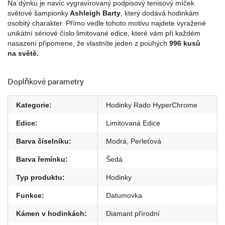
Na dýnku je navíc vygravírovaný podpisový tenisový míček
světové šampionky
Ashleigh Barty
, který dodává hodinkám
osobitý charakter. Přímo vedle tohoto motivu najdete vyražené
unikátní sériové číslo limitované edice, které vám při každém
nasazení připomene, že vlastníte jeden z pouhých
996 kusů
na světě.
Doplňkové parametry
Kategorie
:
Hodinky Rado HyperChrome
Edice
:
Limitovaná Edice
Barva číselníku
:
Modrá
,
Perleťová
Barva řemínku
:
Šedá
Typ produktu
:
Hodinky
Funkce
:
Datumovka
Kámen v hodinkách
:
Diamant přírodní