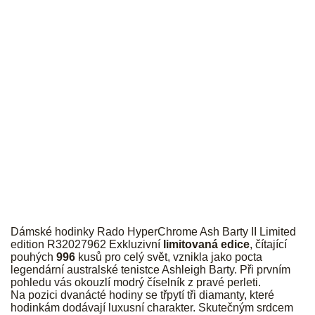
RADO
Dámské hodinky Rado HyperChrome Ash Barty II Limited
edition R32027962 Exkluzivní
limitovaná edice
, čítající
pouhých
996
kusů pro celý svět, vznikla jako pocta
legendární australské tenistce Ashleigh Barty. Při prvním
pohledu vás okouzlí modrý číselník z pravé perleti.
Na pozici dvanácté hodiny se třpytí tři diamanty, které
hodinkám dodávají luxusní charakter. Skutečným srdcem