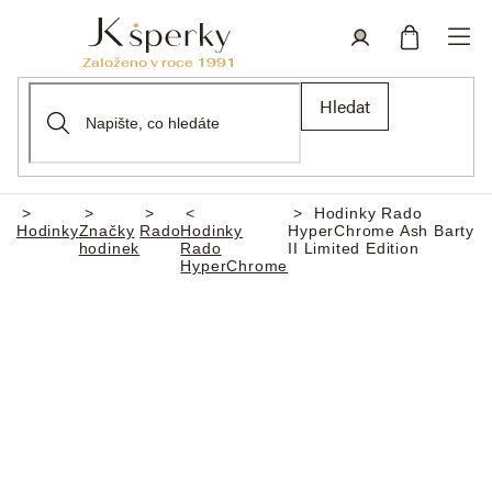
Přejít
na
obsah
Nákupní
Přihlášení
Hledat
košík
Hodinky Rado
Domů
Hodinky
Značky
Rado
Hodinky
HyperChrome Ash Barty
hodinek
Rado
II Limited Edition
HyperChrome