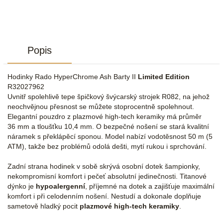
Popis
Hodinky Rado HyperChrome Ash Barty II
Limited Edition
R32027962
Uvnitř spolehlivě tepe špičkový švýcarský strojek R082, na jehož
neochvějnou přesnost se můžete stoprocentně spolehnout.
Elegantní pouzdro z plazmové high-tech keramiky má průměr
36 mm a tloušťku 10,4 mm. O bezpečné nošení se stará kvalitní
náramek s překlápěcí sponou. Model nabízí vodotěsnost 50 m (5
ATM), takže bez problémů odolá dešti, mytí rukou i sprchování.
Zadní strana hodinek v sobě skrývá osobní dotek šampionky,
nekompromisní komfort i pečeť absolutní jedinečnosti. Titanové
dýnko je
hypoalergenní
, příjemné na dotek a zajišťuje maximální
komfort i při celodenním nošení. Nestudí a dokonale doplňuje
sametově hladký pocit
plazmové high-tech keramiky
.