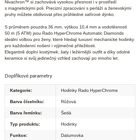
Nivachron™ si zachovává vysokou přesnost i v prostředí
s magnetickými poli. Precizní zpracování s perláží a ženevskými
pruhy můžete obdivovat přes průhledné safírové dýnko.
S průměrem pouzdra 36 mm, výškou 10,4 mm a vodotěsností
50 m (5 ATM) jsou Rado HyperChrome Automatic Diamonds
ideální volbou pro ženy, které hledají luxusní mechanické hodinky
pro každodenní nošení i výjimečné příležitosti.
Elegantně doplní kostýmek, šaty i ležérnější outfit a díky odolné
keramice si svůj jedinečný vzhled zachovají po mnoho let.
Doplňkové parametry
Kategorie
:
Hodinky Rado HyperChrome
Barva číselníku
:
Růžová
Barva řemínku
:
Šedá
Typ produktu
:
Hodinky
Funkce
:
Datumovka