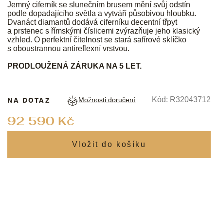
Jemný ciferník se slunečním brusem mění svůj odstín
podle dopadajícího světla a vytváří působivou hloubku.
Dvanáct diamantů dodává ciferníku decentní třpyt
a prstenec s římskými číslicemi zvýrazňuje jeho klasický
vzhled. O perfektní čitelnost se stará safírové sklíčko
s oboustrannou antireflexní vrstvou.
PRODLOUŽENÁ ZÁRUKA NA 5 LET.
NA DOTAZ
Kód:
R32043712
Možnosti doručení
Měrná
92 590 Kč
cena: