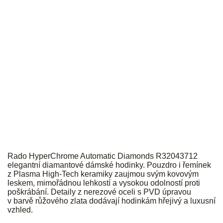
RADO
Rado HyperChrome Automatic Diamonds R32043712
elegantní diamantové dámské hodinky. Pouzdro i řemínek
z Plasma High-Tech keramiky zaujmou svým kovovým
leskem, mimořádnou lehkostí a vysokou odolností proti
poškrábání. Detaily z nerezové oceli s PVD úpravou
v barvě růžového zlata dodávají hodinkám hřejivý a luxusní
vzhled.