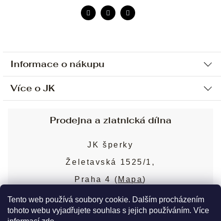
Informace o nákupu
Více o JK
Ochrana osobních údajů
Způsob platby a dopravy
Náš příběh
Prodejna a zlatnická dílna
Sjednání osobní schůzky
Náš tým
Obchodní podmínky
JK šperky
Design a výroba
Puncovní značky
Želetavská 1525/1,
Služby
Cookies
Praha 4 (
Mapa
)
Blog
Více o prodejně
Nejčastější dotazy
Tento web používá soubory cookie. Dalším procházením
tohoto webu vyjadřujete souhlas s jejich používáním. Více