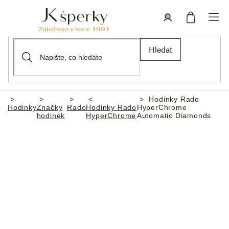
Přejít
na
obsah
Nákupní
Přihlášení
Hledat
košík
Hodinky Rado
Domů
Hodinky
Značky
Rado
Hodinky Rado
HyperChrome
hodinek
HyperChrome
Automatic Diamonds