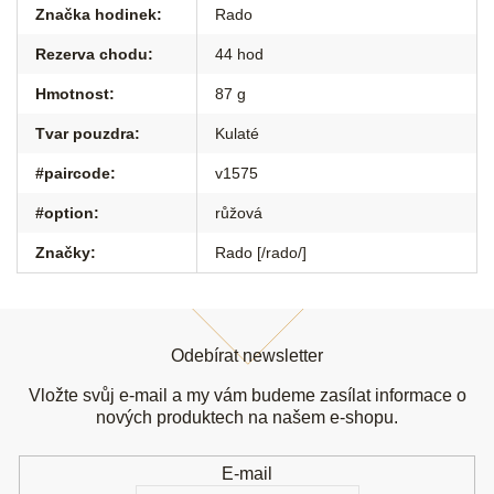
Značka hodinek
:
Rado
Rezerva chodu
:
44 hod
Hmotnost
:
87 g
Tvar pouzdra
:
Kulaté
#paircode
:
v1575
#option
:
růžová
Značky
:
Rado [/rado/]
Z
á
Odebírat newsletter
p
a
Vložte svůj e-mail a my vám budeme zasílat informace o
t
nových produktech na našem e-shopu.
í
E-mail