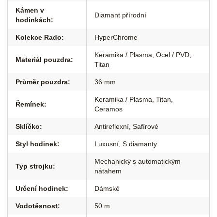
Kámen v
Diamant přírodní
hodinkách
:
Kolekce Rado
:
HyperChrome
Keramika / Plasma
,
Ocel / PVD
,
Materiál pouzdra
:
Titan
Průměr pouzdra
:
36 mm
Keramika / Plasma
,
Titan
,
Řemínek
:
Ceramos
Sklíčko
:
Antireflexní
,
Safírové
Styl hodinek
:
Luxusní
,
S diamanty
Mechanický s automatickým
Typ strojku
:
nátahem
Určení hodinek
:
Dámské
Vodotěsnost
:
50 m