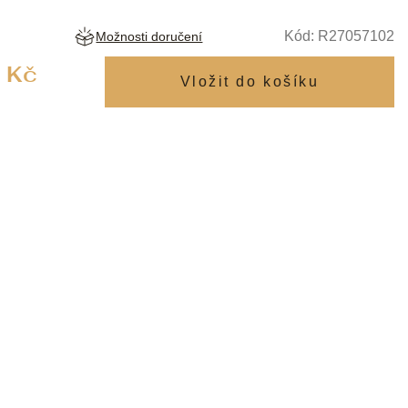
Kód:
R27057102
Možnosti doručení
Měrná
 Kč
cena: