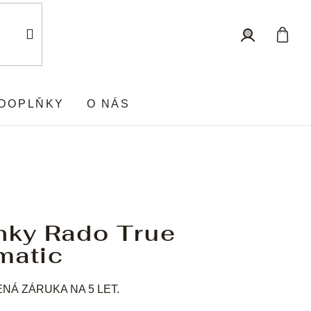
Nákup
Přihlášení
košík
DOPLŇKY
O NÁS
nky Rado True
matic
Á ZÁRUKA NA 5 LET.