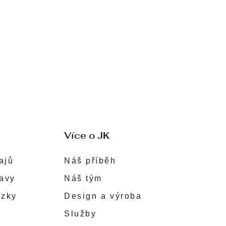
Více o JK
ajů
Náš příběh
ravy
Náš tým
ůzky
Design a výroba
Služby