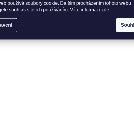
web používá soubory cookie. Dalším procházením tohoto webu
jete souhlas s jejich používáním. Více informací
zde
.
avení
Souh