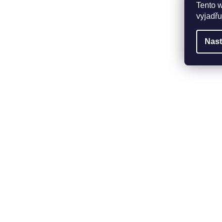
Tento 
vyjadřu
Nast