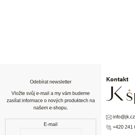
Z
á
p
a
t
í
Kontakt
Odebírat newsletter
Vložte svůj e-mail a my vám budeme
zasílat informace o nových produktech na
našem e-shopu.
info
@
jk.cz
E-mail
+420 241 