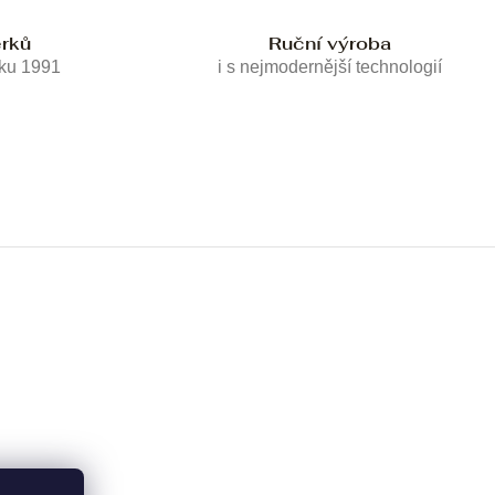
erků
Ruční výroba
oku 1991
i s nejmodernější technologií