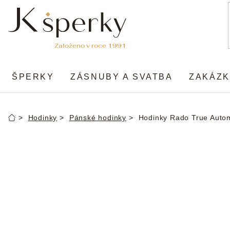
Přejít
na
obsah
ŠPERKY
ZÁSNUBY A SVATBA
ZAKÁZK
Hodinky
Pánské hodinky
Hodinky Rado True Auto
Domů