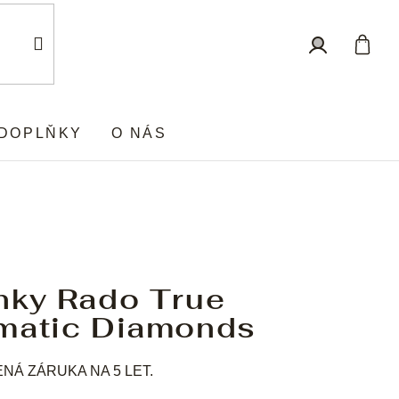
Nákup
Přihlášení
košík
DOPLŇKY
O NÁS
nky Rado True
matic Diamonds
Á ZÁRUKA NA 5 LET.