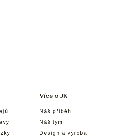
Více o JK
ajů
Náš příběh
ravy
Náš tým
ůzky
Design a výroba