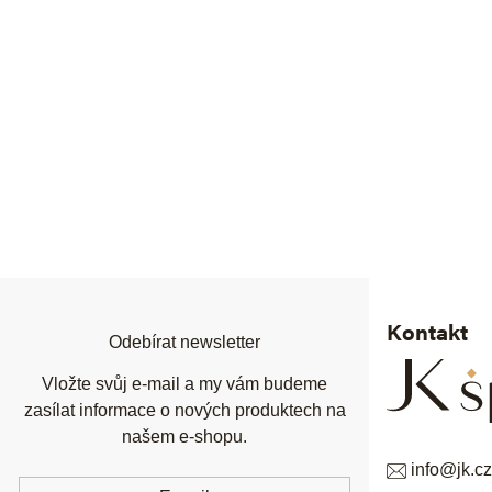
Z
á
p
a
t
í
Kontakt
Odebírat newsletter
Vložte svůj e-mail a my vám budeme
zasílat informace o nových produktech na
našem e-shopu.
info
@
jk.cz