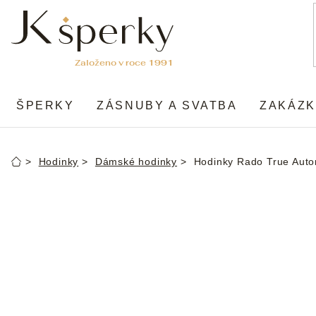
Přejít
na
obsah
ŠPERKY
ZÁSNUBY A SVATBA
ZAKÁZK
Hodinky
Dámské hodinky
Hodinky Rado True Aut
Domů