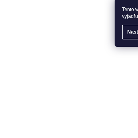
Tento 
vyjadřu
Nast