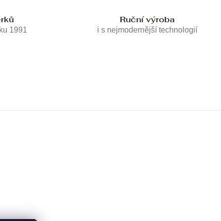
erků
Ruční výroba
oku 1991
i s nejmodernější technologií