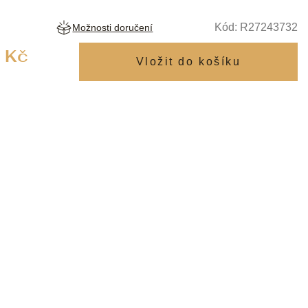
Kód:
R27243732
Možnosti doručení
Měrná
 Kč
cena: