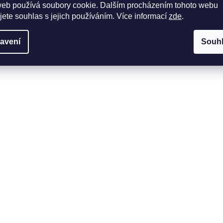
web používá soubory cookie. Dalším procházením tohoto webu
jete souhlas s jejich používáním. Více informací
zde
.
avení
Souh