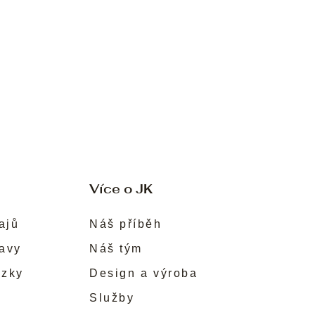
Více o JK
ajů
Náš příběh
ravy
Náš tým
ůzky
Design a výroba
Služby