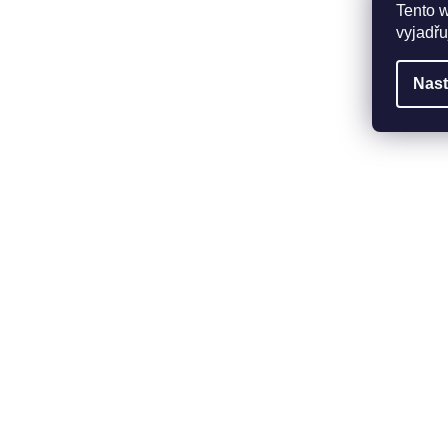
Tento 
vyjadřu
Nast