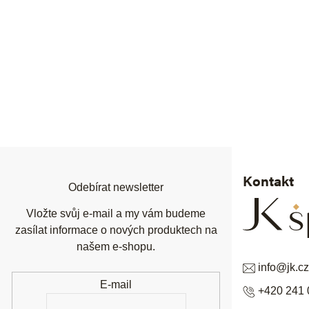
Z
á
p
a
t
í
Kontakt
Odebírat newsletter
Vložte svůj e-mail a my vám budeme
zasílat informace o nových produktech na
našem e-shopu.
info
@
jk.cz
E-mail
+420 241 