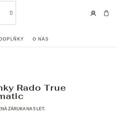
Nákup
Přihlášení
košík
DOPLŇKY
O NÁS
nky Rado True
matic
Á ZÁRUKA NA 5 LET.