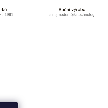
erků
Ruční výroba
oku 1991
i s nejmodernější technologií