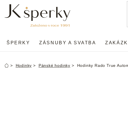
Přejít
na
obsah
ŠPERKY
ZÁSNUBY A SVATBA
ZAKÁZK
Hodinky
Pánské hodinky
Hodinky Rado True Auto
Domů