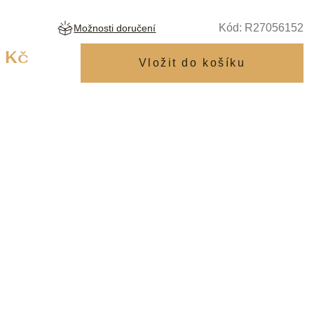
Kód:
R27056152
Možnosti doručení
Měrná
 Kč
cena: