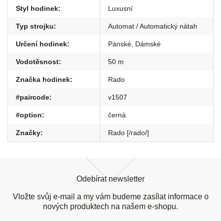
Styl hodinek
:
Luxusní
Typ strojku
:
Automat / Automatický nátah
Určení hodinek
:
Pánské
,
Dámské
Vodotěsnost
:
50 m
Značka hodinek
:
Rado
#paircode
:
v1507
#option
:
černá
Značky
:
Rado [/rado/]
Z
á
Odebírat newsletter
p
a
Vložte svůj e-mail a my vám budeme zasílat informace o
t
nových produktech na našem e-shopu.