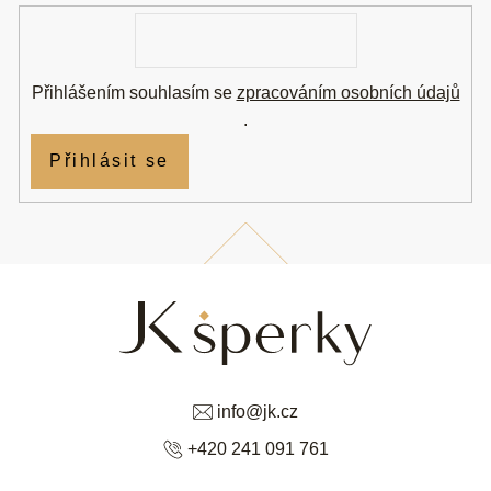
í
E-
mail
Přihlášením souhlasím se
zpracováním osobních údajů
.
Přihlásit se
info
@
jk.cz
+420 241 091 761