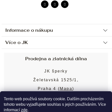
Informace o nákupu
Více o JK
Ochrana osobních údajů
Způsob platby a dopravy
Náš příběh
Prodejna a zlatnická dílna
Sjednání osobní schůzky
Náš tým
Obchodní podmínky
JK šperky
Design a výroba
Puncovní značky
Želetavská 1525/1,
Služby
Cookies
Praha 4 (
Mapa
)
Blog
Více o prodejně
Nejčastější dotazy
Tento web používá soubory cookie. Dalším procházením
tohoto webu vyjadřujete souhlas s jejich používáním. Více
informací
zde
.