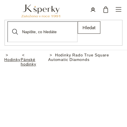
Přejít
na
obsah
Nákupní
Přihlášení
Hledat
košík
Hodinky Rado True Square
Domů
Hodinky
Pánské
Automatic Diamonds
hodinky