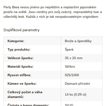
Perly Biwa nesou jméno po největším a nejstarším japonském
jezeře na světě. Jsou ceněny pro svůj vzácný, nepravidelný tvar a
ušlechtilý lesk. Každá z nich je tak neopakovatelným originálem.
Doplňkové parametry
Kategorie
:
Brože a špendlíky
Typ produktu
:
Šperk
Velikost šperku
:
35 x 20 mm
Materiál šperku
:
Stříbro
Ryzost stříbra
:
925/1000
Kámen ve šperku
:
Diamant přírodní
Celkový počet a váha
14 ks (0,09 ct)
diamantů
:
Čistota a barva diamantu
:
SI1/G