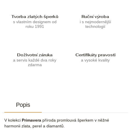
Tvorba zlatých šperků
Ruční výroba
s vlastním designem od
i s nejmodernější
roku 1991
technologií
Doživotní záruka
Certifikáty pravosti
a servis každé dva roky
a vysoké kvality
zdarma
Popis
V kolekci
Primavera
příroda promlouvá šperkem v něžné
harmonii zlata, perel a diamantů.