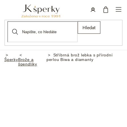
Přejít
na
obsah
Nákupní
Přihlášení
Hledat
košík
Stříbrná brož lebka s přírodní
Domů
Šperky
Brože a
perlou Biwa a diamanty
špendlíky