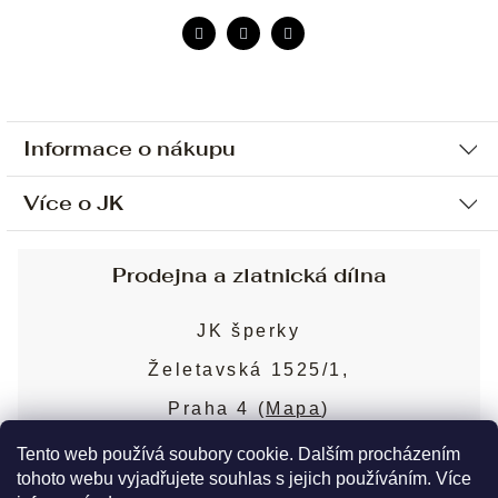
Informace o nákupu
Více o JK
Ochrana osobních údajů
Způsob platby a dopravy
Náš příběh
Prodejna a zlatnická dílna
Sjednání osobní schůzky
Náš tým
Obchodní podmínky
JK šperky
Design a výroba
Puncovní značky
Želetavská 1525/1,
Služby
Cookies
Praha 4 (
Mapa
)
Blog
Více o prodejně
Nejčastější dotazy
Tento web používá soubory cookie. Dalším procházením
tohoto webu vyjadřujete souhlas s jejich používáním. Více