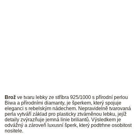
JK
Brož
ve tvaru lebky ze stříbra 925/1000
s přírodní perlou
Biwa a přírodními diamanty, je šperkem, který spojuje
eleganci s rebelským nádechem. Nepravidelně tvarovaná
perla vytváří základ pro plasticky ztvárněnou lebku, jejíž
detaily zvýrazňuje jemná linie briliantů. Výsledkem je
odvážný a zároveň luxusní šperk, který podtrhne osobitost
nositele.