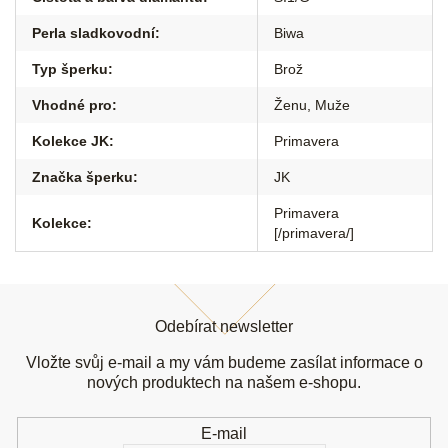
Perla sladkovodní
:
Biwa
Typ šperku
:
Brož
Vhodné pro
:
Ženu
,
Muže
Kolekce JK
:
Primavera
Značka šperku
:
JK
Primavera
Kolekce
:
[/primavera/]
Z
á
Odebírat newsletter
p
a
Vložte svůj e-mail a my vám budeme zasílat informace o
t
nových produktech na našem e-shopu.
í
E-mail