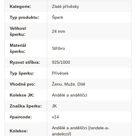
Kategorie
:
Zlaté přívěsky
Typ produktu
:
Šperk
Velikost
24 mm
šperku
:
Materiál
Stříbro
šperku
:
Ryzost stříbra
:
925/1000
Typ šperku
:
Přívěsek
Vhodné pro
:
Ženu
,
Muže
,
Dítě
Kolekce JK
:
Andělé a andělíčci
Značka šperku
:
JK
#paircode
:
v14
Andělé a andělíčci [/andele-a-
Kolekce
:
andelicci/]