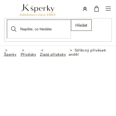
Přejít
na
obsah
Nákupní
Přihlášení
Hledat
košík
Stříbrný přívěsek
Domů
Šperky
Přívěsky
Zlaté přívěsky
anděl