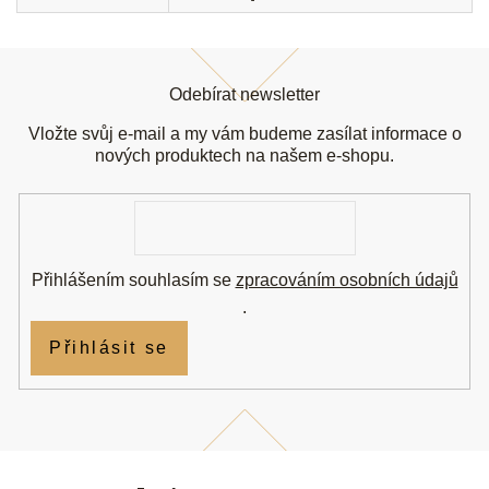
Z
á
Odebírat newsletter
p
a
Vložte svůj e-mail a my vám budeme zasílat informace o
t
nových produktech na našem e-shopu.
í
E-
mail
Přihlášením souhlasím se
zpracováním osobních údajů
.
Přihlásit se