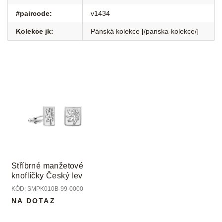
#paircode
:
v1434
Kolekce jk
:
Pánská kolekce [/panska-kolekce/]
Stříbrné manžetové
knoflíčky Český lev
KÓD:
SMPK010B-99-0000
NA DOTAZ