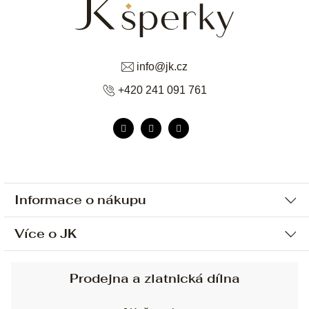
info
@
jk.cz
+420 241 091 761
Informace o nákupu
Více o JK
Ochrana osobních údajů
Způsob platby a dopravy
Náš příběh
Prodejna a zlatnická dílna
Sjednání osobní schůzky
Náš tým
Obchodní podmínky