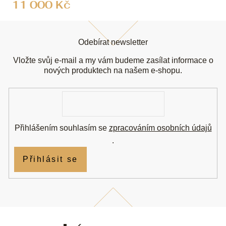
11 000 Kč
Z
á
Odebírat newsletter
p
a
Vložte svůj e-mail a my vám budeme zasílat informace o
t
nových produktech na našem e-shopu.
í
E-
mail
Přihlášením souhlasím se
zpracováním osobních údajů
.
Přihlásit se