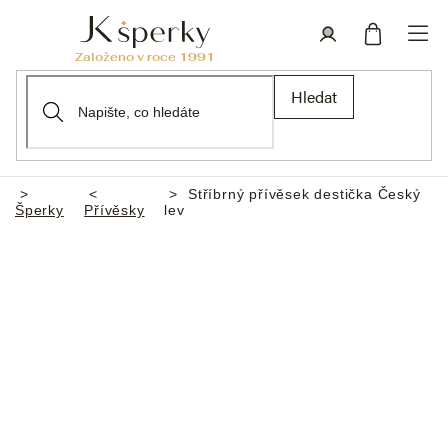
Přejít
na
obsah
Nákupní
Přihlášení
Hledat
košík
Stříbrný přívěsek destička Český
Domů
Šperky
Přívěsky
lev