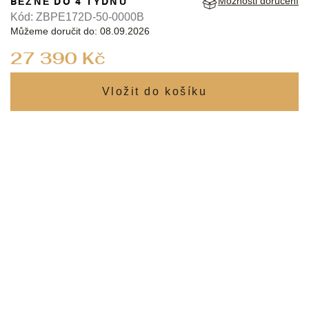
BĚŽNĚ DO 4 TÝDNŮ
Možnosti doručení
Kód:
ZBPE172D-50-0000B
Můžeme doručit do:
08.09.2026
Měrná
27 390 Kč
cena: