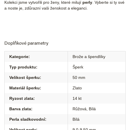
Kolekci jsme vytvořili pro ženy, které milují
perly
. Vyberte si ty své
a noste je, zdůrazní vaši ženskost a eleganci.
Doplňkové parametry
Kategorie
:
Brože a špendlíky
Typ produktu
:
Šperk
Velikost šperku
:
50 mm
Materiál šperku
:
Zlato
Ryzost zlata
:
14 kt
Barva zlata
:
Růžová
,
Bílá
Perla sladkovodní
:
Bílá
Velikost perly
:
9,0-9,50 mm