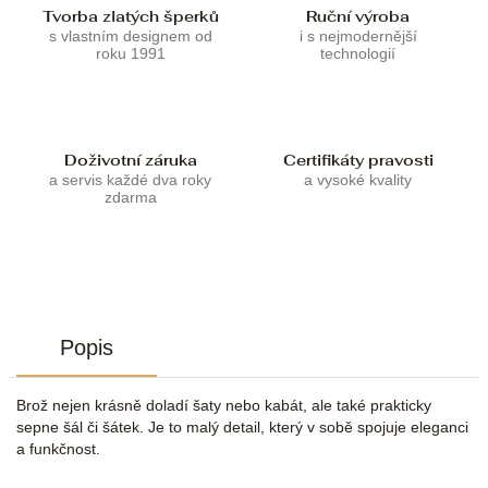
Tvorba zlatých šperků
Ruční výroba
s vlastním designem od
i s nejmodernější
roku 1991
technologií
Doživotní záruka
Certifikáty pravosti
a servis každé dva roky
a vysoké kvality
zdarma
Popis
Brož nejen krásně doladí šaty nebo kabát, ale také prakticky
sepne šál či šátek. Je to malý detail, který v sobě spojuje eleganci
a funkčnost.