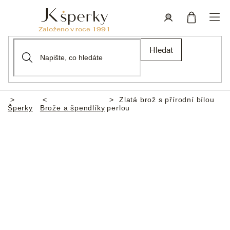
Přejít
na
obsah
Nákupní
Přihlášení
Hledat
košík
Zlatá brož s přírodní bílou
Domů
Šperky
Brože a špendlíky
perlou