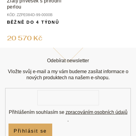
Zlatý přívěsek s přírodní
perlou
KÓD:
ZZPE084D-99-0000B
BĚŽNĚ DO 4 TÝDNŮ
20 570 Kč
Z
á
Odebírat newsletter
p
a
Vložte svůj e-mail a my vám budeme zasílat informace o
t
nových produktech na našem e-shopu.
í
E-
mail
Přihlášením souhlasím se
zpracováním osobních údajů
.
Přihlásit se