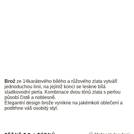
JK
Brož
ze 14karátového bílého a růžového zlata vytváří
jednoduchou linii, na jejímž konci se leskne bílá
sladkovodní perla. Kombinace dvou tónů zlata s perlou
působí čistě a noblesně.
Elegantní design brože vynikne na jakémkoli oblečení a
podtrhne váš osobitý styl.