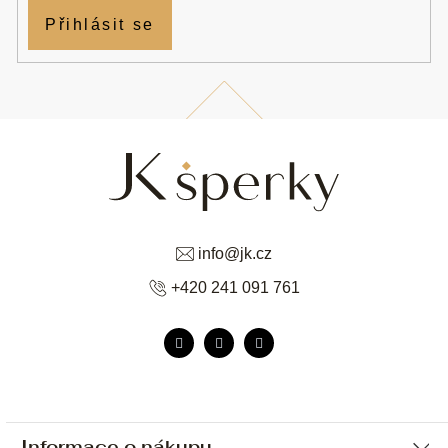
Přihlásit se
info
@
jk.cz
+420 241 091 761
Informace o nákupu