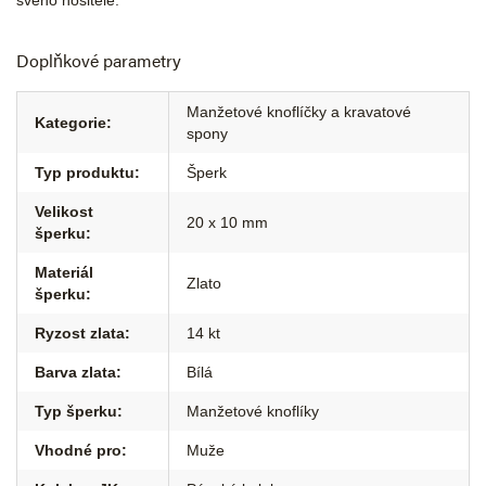
svého nositele.
Doplňkové parametry
Manžetové knoflíčky a kravatové
Kategorie
:
spony
Typ produktu
:
Šperk
Velikost
20 x 10 mm
šperku
:
Materiál
Zlato
šperku
:
Ryzost zlata
:
14 kt
Barva zlata
:
Bílá
Typ šperku
:
Manžetové knoflíky
Vhodné pro
:
Muže