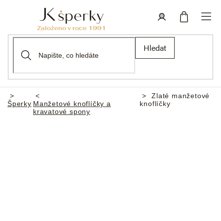
Přejít
na
obsah
Nákupní
Přihlášení
Hledat
košík
Zlaté manžetové
Domů
Šperky
Manžetové knoflíčky a
knoflíčky
kravatové spony