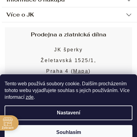
Více o JK
Ochrana osobních údajů
Způsob platby a dopravy
Náš příběh
Prodejna a zlatnická dílna
Sjednání osobní schůzky
Náš tým
Obchodní podmínky
JK šperky
Design a výroba
Puncovní značky
Želetavská 1525/1,
Služby
Cookies
Praha 4 (
Mapa
)
Blog
Více o prodejně
Nejčastější dotazy
Tento web používá soubory cookie. Dalším procházením
tohoto webu vyjadřujete souhlas s jejich používáním. Více
informací
zde
.
Copyright 2026
JK šperky
. Všechna práva
Nastavení
vyhrazena.
Upravit nastavení cookies
ě
Zobrazit
Souhlasím
Vytvořil Shoptet Premium