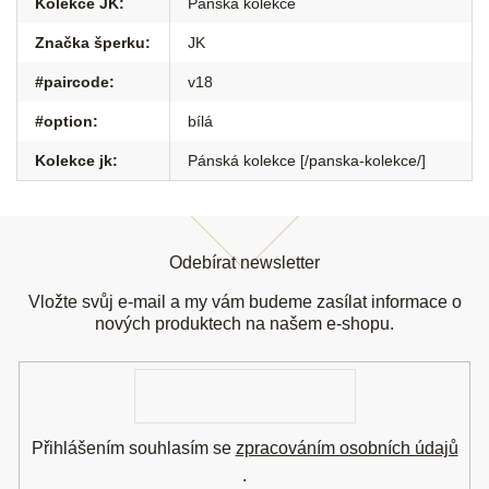
Kolekce JK
:
Pánská kolekce
Značka šperku
:
JK
#paircode
:
v18
#option
:
bílá
Kolekce jk
:
Pánská kolekce [/panska-kolekce/]
Z
á
Odebírat newsletter
p
a
Vložte svůj e-mail a my vám budeme zasílat informace o
t
nových produktech na našem e-shopu.
í
E-
mail
Přihlášením souhlasím se
zpracováním osobních údajů
.