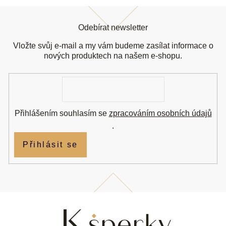
Z
á
Odebírat newsletter
p
a
Vložte svůj e-mail a my vám budeme zasílat informace o
t
nových produktech na našem e-shopu.
í
E-
mail
Přihlášením souhlasím se
zpracováním osobních údajů
.
Přihlásit se