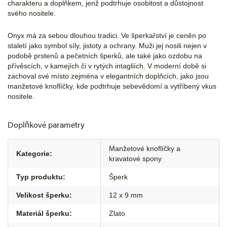
charakteru a doplňkem, jenž podtrhuje osobitost a důstojnost
svého nositele.
Onyx má za sebou dlouhou tradici. Ve šperkařství je ceněn po
staletí jako symbol síly, jistoty a ochrany. Muži jej nosili nejen v
podobě prstenů a pečetních šperků, ale také jako ozdobu na
přívěscích, v kamejích či v rytých intagliích. V moderní době si
zachoval své místo zejména v elegantních doplňcích, jako jsou
manžetové knoflíčky, kde podtrhuje sebevědomí a vytříbený vkus
nositele.
Doplňkové parametry
Manžetové knoflíčky a
Kategorie
:
kravatové spony
Typ produktu
:
Šperk
Velikost šperku
:
12 x 9 mm
Materiál šperku
:
Zlato