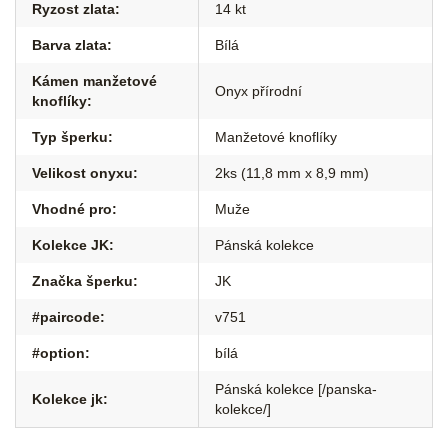
Ryzost zlata
:
14 kt
Barva zlata
:
Bílá
Kámen manžetové
Onyx přírodní
knoflíky
:
Typ šperku
:
Manžetové knoflíky
Velikost onyxu
:
2ks (11,8 mm x 8,9 mm)
Vhodné pro
:
Muže
Kolekce JK
:
Pánská kolekce
Značka šperku
:
JK
#paircode
:
v751
#option
:
bílá
Pánská kolekce [/panska-
Kolekce jk
:
kolekce/]