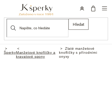
Přejít
na
obsah
Nákupní
Přihlášení
Hledat
košík
Zlaté manžetové
Domů
Šperky
Manžetové knoflíčky a
knoflíčky s přírodními
kravatové spony
onyxy