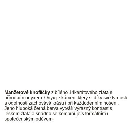
JK
Manžetové knoflíčky
z bílého 14karátového zlata s
přírodním onyxem. Onyx je kámen, který si díky své tvrdosti
a odolnosti zachovává krásu i při každodenním nošení.
Jeho hluboká černá barva vytváří výrazný kontrast s
leskem zlata a snadno se kombinuje s formálním i
společenským oděvem.