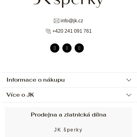
info
@
jk.cz
+420 241 091 761
Informace o nákupu
Více o JK
Ochrana osobních údajů
Způsob platby a dopravy
Náš příběh
Prodejna a zlatnická dílna
Sjednání osobní schůzky
Náš tým
Obchodní podmínky
JK šperky
Design a výroba