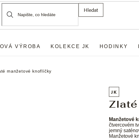
Hledat
OVÁ VÝROBA
KOLEKCE JK
HODINKY
até manžetové knoflíčky
JK
Zlaté
Manžetové k
čtvercovém t
jemný saténov
Manžetové kn