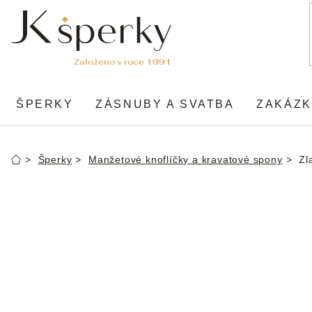
Přejít
na
obsah
ŠPERKY
ZÁSNUBY A SVATBA
ZAKÁZK
Šperky
Manžetové knoflíčky a kravatové spony
Zl
Domů