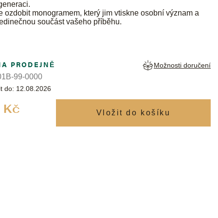
generaci.
ze ozdobit monogramem, který jim vtiskne osobní význam a
jedinečnou součást vašeho příběhu.
NA PRODEJNĚ
Možnosti doručení
1B-99-0000
t do:
12.08.2026
Měrná
 Kč
cena: