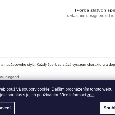
Tvorba zlatých šp
s vlastním designem od r
 a nadčasového stylu. Každý šperk se stává výrazem charakteru a dopl
nou eleganci.
web používá soubory cookie. Dalším procházením tohoto webu
jete souhlas s jejich používáním. Více informací
zde
.
avení
Souh