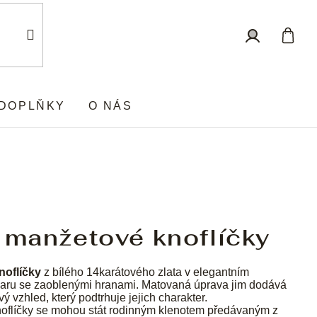
Nákup
Přihlášení
košík
DOPLŇKY
O NÁS
 manžetové knoflíčky
noflíčky
z bílého 14karátového zlata v elegantním
varu se zaoblenými hranami. Matovaná úprava jim dodává
ý vzhled, který podtrhuje jejich charakter.
oflíčky se mohou stát rodinným klenotem předávaným z