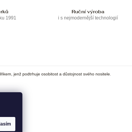
erků
Ruční výroba
oku 1991
i s nejmodernější technologií
ňkem, jenž podtrhuje osobitost a důstojnost svého nositele.
lasím