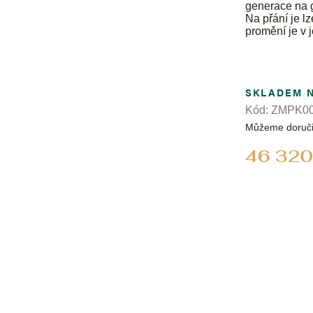
generace na 
Na přání je l
promění je v 
SKLADEM 
Kód:
ZMPK00
Můžeme doruči
46 320