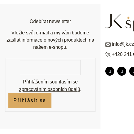
a
t
í
Odebírat newsletter
Vložte svůj e-mail a my vám budeme
zasílat informace o nových produktech na
info
@
jk.cz
našem e-shopu.
+420 241 
E-
mail
Přihlášením souhlasím se
zpracováním osobních údajů
.
Přihlásit se