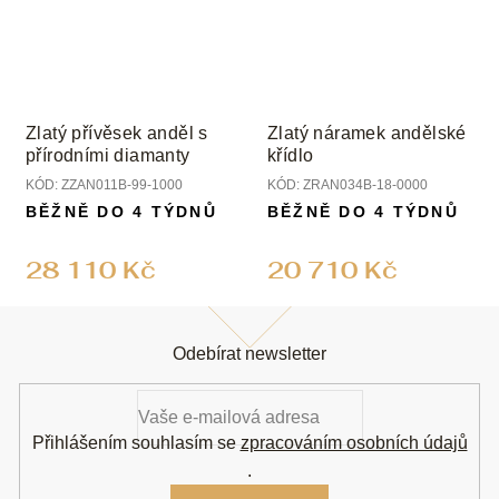
Zlatý přívěsek anděl s
Zlatý náramek andělské
přírodními diamanty
křídlo
KÓD:
ZZAN011B-99-1000
KÓD:
ZRAN034B-18-0000
BĚŽNĚ DO 4 TÝDNŮ
BĚŽNĚ DO 4 TÝDNŮ
28 110 Kč
20 710 Kč
Z
á
Odebírat newsletter
p
a
t
í
Přihlášením souhlasím se
zpracováním osobních údajů
.