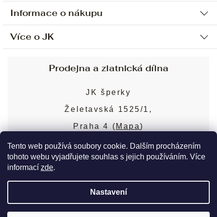
Informace o nákupu
Více o JK
Ochrana osobních údajů
Způsob platby a dopravy
Náš příběh
Prodejna a zlatnická dílna
Sjednání osobní schůzky
Náš tým
Obchodní podmínky
JK šperky
Design a výroba
Puncovní značky
Želetavská 1525/1,
Služby
Cookies
Praha 4 (
Mapa
)
Blog
Více o prodejně
Nejčastější dotazy
Tento web používá soubory cookie. Dalším procházením
tohoto webu vyjadřujete souhlas s jejich používáním. Více
informací
zde
.
Copyright 2026
JK šperky
. Všechna práva
Nastavení
vyhrazena.
Upravit nastavení cookies