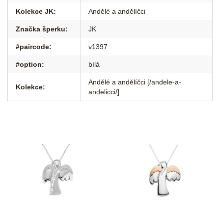
Kolekce JK
:
Andělé a andělíčci
Značka šperku
:
JK
#paircode
:
v1397
#option
:
bílá
Andělé a andělíčci [/andele-a-
Kolekce
:
andelicci/]