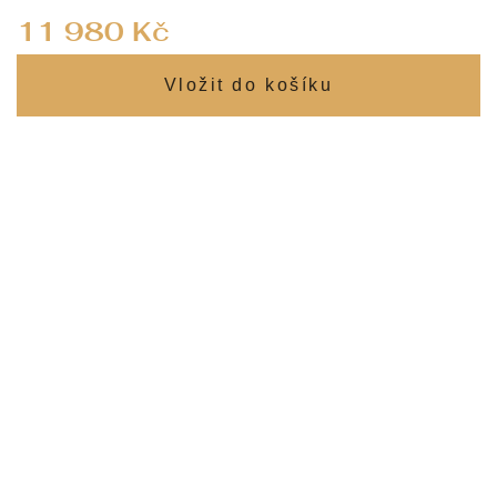
Měrná
11 980 Kč
cena: