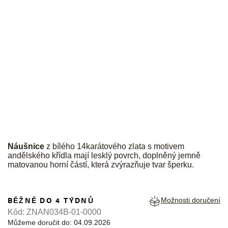
JK
Náušnice
z bílého 14karátového zlata s motivem
andělského křídla mají lesklý povrch, doplněný jemně
matovanou horní částí, která zvýrazňuje tvar šperku.
BĚŽNĚ DO 4 TÝDNŮ
Možnosti doručení
Kód:
ZNAN034B-01-0000
Můžeme doručit do:
04.09.2026