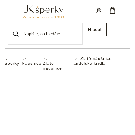
Přejít
na
obsah
Nákupní
Přihlášení
Hledat
košík
Zlaté náušnice
Domů
Šperky
Náušnice
Zlaté
andělská křídla
náušnice