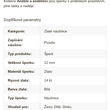
Kolekce
Andělé a andělíčci
jsou šperky s andělským poselstvím,
plné lásky a naděje.
Doplňkové parametry
Kategorie
:
Zlaté náušnice
Zapínání
Puzeta
náušnic
:
Typ produktu
:
Šperk
Velikost šperku
:
12 mm
Materiál šperku
:
Zlato
Ryzost zlata
:
14 kt
Barva zlata
:
Bílá
Typ šperku
:
Náušnice
Vhodné pro
:
Ženu
,
Dítě
,
Dívku