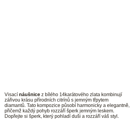
JK
Visací
náušnice
z bílého 14karátového zlata kombinují
zářivou krásu přírodních citrínů s jemným třpytem
diamantů. Tato kompozice působí harmonicky a elegantně,
přičemž každý pohyb rozzáří šperk jemným leskem.
Dopřejte si šperk, který pohladí duši a rozzáří váš styl.