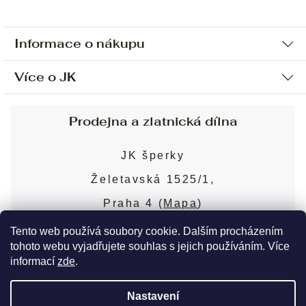
Informace o nákupu
Více o JK
Ochrana osobních údajů
Způsob platby a dopravy
Náš příběh
Prodejna a zlatnická dílna
Sjednání osobní schůzky
Náš tým
Obchodní podmínky
JK šperky
Design a výroba
Puncovní značky
Želetavská 1525/1,
Služby
Cookies
Praha 4 (
Mapa
)
Blog
Více o prodejně
Nejčastější dotazy
Tento web používá soubory cookie. Dalším procházením
tohoto webu vyjadřujete souhlas s jejich používáním. Více
informací
zde
.
Copyright 2026
JK šperky
. Všechna práva
Nastavení
vyhrazena.
Upravit nastavení cookies