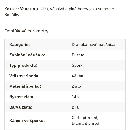
Kolekce
Venezia
je živá, vášnivá a plná barev jako samotné
Benátky.
Doplňkové parametry
Kategorie
:
Drahokamové náušnice
Zapínání náušnic
:
Puzeta
Typ produktu
:
Šperk
Velikost šperku
:
43 mm
Materiál šperku
:
Zlato
Ryzost zlata
:
14 kt
Barva zlata
:
Bílá
Citrín přírodní
,
Kámen ve šperku
:
Diamant přírodní