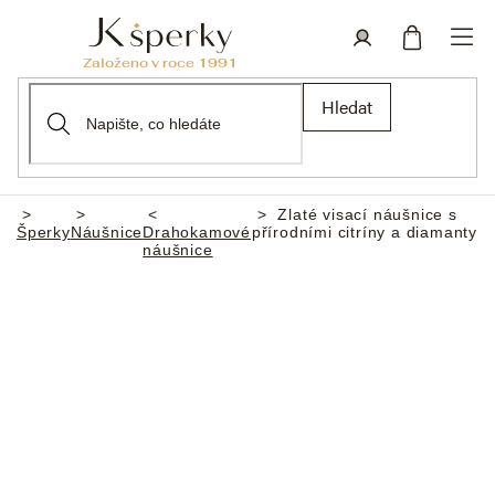
Přejít
na
obsah
Nákupní
Přihlášení
Hledat
košík
Zlaté visací náušnice s
Domů
Šperky
Náušnice
Drahokamové
přírodními citríny a diamanty
náušnice