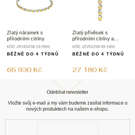
Zlatý náramek s
Zlatý přívěsek s
přírodními citríny
přírodními citríny a
diamanty
KÓD:
ZRVE025B-19-0900
KÓD:
ZZVE025B-99-1900
BĚŽNĚ DO 4 TÝDNŮ
BĚŽNĚ DO 4 TÝDNŮ
65 930 Kč
27 180 Kč
Z
á
Odebírat newsletter
p
a
Vložte svůj e-mail a my vám budeme zasílat informace o
t
nových produktech na našem e-shopu.
í
E-
mail