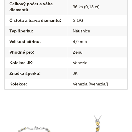
Celkový počet a váha
36 ks (0,18 ct)
diamantů
:
Čistota a barva diamantu
:
SI1/G
Typ šperku
:
Náušnice
Velikost citrínu
:
4,0 mm
Vhodné pro
:
Ženu
Kolekce JK
:
Venezia
Značka šperku
:
JK
Kolekce
:
Venezia [/venezia/]