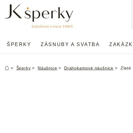
Přejít
na
obsah
ŠPERKY
ZÁSNUBY A SVATBA
ZAKÁZK
Šperky
Náušnice
Drahokamové náušnice
Zlaté
Domů