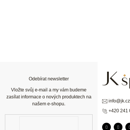
Z
á
p
a
t
í
Odebírat newsletter
Vložte svůj e-mail a my vám budeme
zasílat informace o nových produktech na
info
@
jk.cz
našem e-shopu.
+420 241 
E-
mail