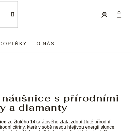
Nákup
Přihlášení
košík
DOPLŇKY
O NÁS
 náušnice s přírodními
ny a diamanty
ice
ze žlutého 14karátového zlata zdobí žluté přírodní
rodní citríny, které v sobě nesou hřejivou energii slunce.