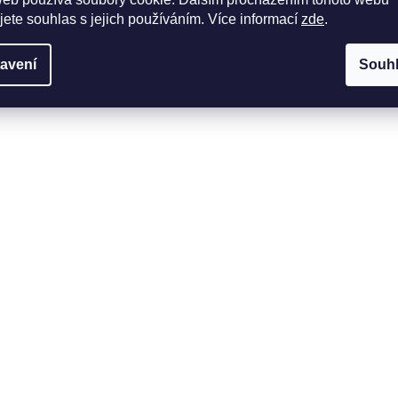
jete souhlas s jejich používáním. Více informací
zde
.
avení
Souh