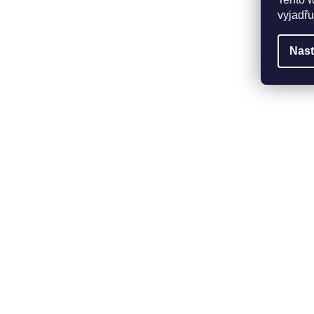
vyjadřu
Nast