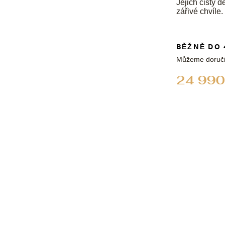
Jejich čistý 
zářivé chvíle.
BĚŽNĚ DO 
Můžeme doruči
24 990