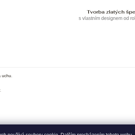
Tvorba zlatých šp
s vlastním designem od r
a uchu.
.
web používá soubory cookie. Dalším procházením tohoto webu