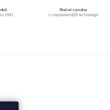
erků
Ruční výroba
oku 1991
i s nejmodernější technologií