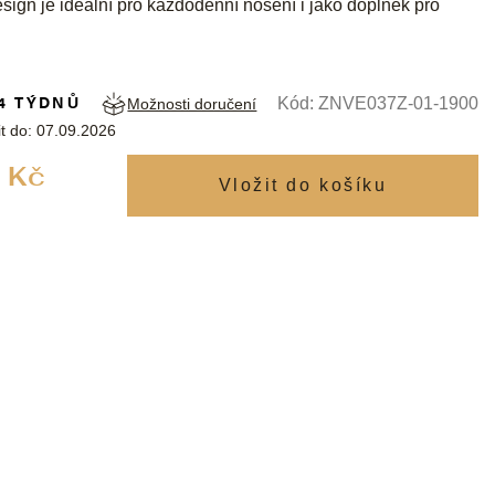
design je ideální pro každodenní nošení i jako doplněk pro
4 TÝDNŮ
Kód:
ZNVE037Z-01-1900
Možnosti doručení
t do:
07.09.2026
Měrná
 Kč
cena: