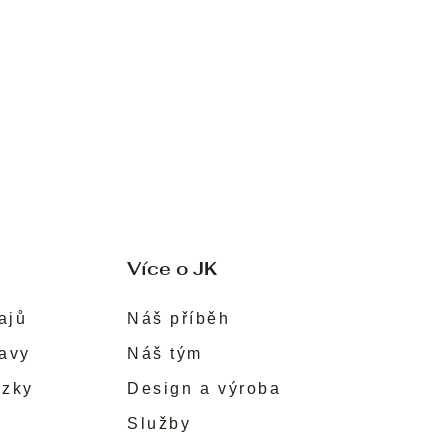
Více o JK
ajů
Náš příběh
ravy
Náš tým
ůzky
Design a výroba
Služby