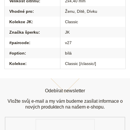
Velikost citrínu
:
2x4,40 mm
Vhodné pro
:
Ženu
,
Dítě
,
Dívku
Kolekce JK
:
Classic
Značka šperku
:
JK
#paircode
:
v27
#option
:
bílá
Kolekce
:
Classic [/classic/]
Z
á
Odebírat newsletter
p
a
Vložte svůj e-mail a my vám budeme zasílat informace o
t
nových produktech na našem e-shopu.
í
E-
mail