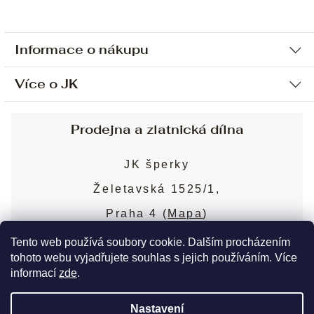
Informace o nákupu
Více o JK
Ochrana osobních údajů
Způsob platby a dopravy
Náš příběh
Prodejna a zlatnická dílna
Sjednání osobní schůzky
Náš tým
Obchodní podmínky
JK šperky
Design a výroba
Puncovní značky
Želetavská 1525/1,
Služby
Cookies
Praha 4 (
Mapa
)
Blog
Více o prodejně
Nejčastější dotazy
Tento web používá soubory cookie. Dalším procházením
tohoto webu vyjadřujete souhlas s jejich používáním. Více
informací
zde
.
Copyright 2026
JK šperky
. Všechna práva
Nastavení