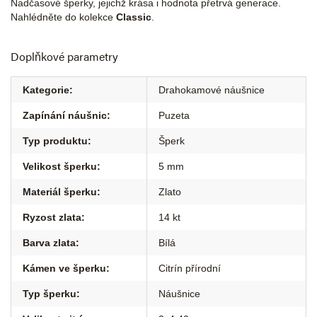
Nadčasové šperky, jejichž krása i hodnota přetrvá generace.
Nahlédněte do kolekce
Classic
.
Doplňkové parametry
Kategorie
:
Drahokamové náušnice
Zapínání náušnic
:
Puzeta
Typ produktu
:
Šperk
Velikost šperku
:
5 mm
Materiál šperku
:
Zlato
Ryzost zlata
:
14 kt
Barva zlata
:
Bílá
Kámen ve šperku
:
Citrín přírodní
Typ šperku
:
Náušnice