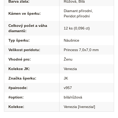
Barva zlata
:
Růžová
,
Bílá
Diamant přírodní
,
Kámen ve šperku
:
Peridot přírodní
Celkový počet a váha
12 ks (0,096 ct)
diamantů
:
Typ šperku
:
Náušnice
Velikost peridotu
:
Princess 7,0x7,0 mm
Vhodné pro
:
Ženu
Kolekce JK
:
Venezia
Značka šperku
:
JK
#paircode
:
v957
#option
:
bílá/růžová
Kolekce
:
Venezia [/venezia/]