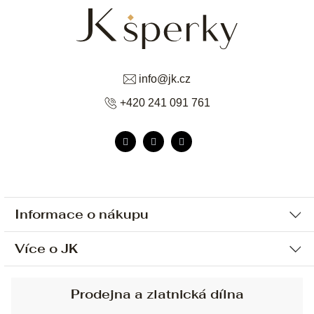
info
@
jk.cz
+420 241 091 761
Informace o nákupu
Více o JK
Ochrana osobních údajů
Způsob platby a dopravy
Náš příběh
Prodejna a zlatnická dílna
Sjednání osobní schůzky
Náš tým