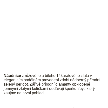
JK
Náušnice
z růžového a bílého 14karátového zlata v
elegantním podélném provedení zdobí nádherný přírodní
zelený peridot. Zářivé přírodní diamanty obklopené
jemnými zlatými kuličkami dodávají šperku třpyt, který
zaujme na první pohled.