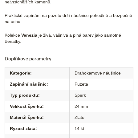
nejvzácnějších kamenů.
Praktické zapínání na puzetu drží náušnice pohodlně a bezpečně
na uchu.
Kolekce
Venezia
je živá, vášnivá a plná barev jako samotné
Benátky.
Doplňkové parametry
Kategorie
:
Drahokamové náušnice
Zapínání náušnic
:
Puzeta
Typ produktu
:
Šperk
Velikost šperku
:
24 mm
Materiál šperku
:
Zlato
Ryzost zlata
:
14 kt