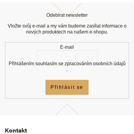
Z
á
Odebírat newsletter
p
a
Vložte svůj e-mail a my vám budeme zasílat informace o
t
nových produktech na našem e-shopu.
í
E-mail
Přihlášením souhlasím se
zpracováním osobních údajů
.
Přihlásit se
Kontakt