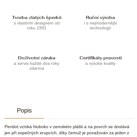
Tvorba zlatých šperků
Ruční výroba
s vlastním designem od
i s nejmodernější
roku 1991
technologií
Doživotní záruka
Certifikáty pravosti
a servis každé dva roky
a vysoké kvality
zdarma
Popis
Peridot vzniká hluboko v zemském plášti a na povrch se dostává
jen při sopečných erupcích, díky čemuž je považován za jeden z