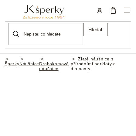
Přejít
na
obsah
Nákupní
Přihlášení
Hledat
košík
Zlaté náušnice s
Domů
Šperky
Náušnice
Drahokamové
přírodními peridoty a
náušnice
diamanty