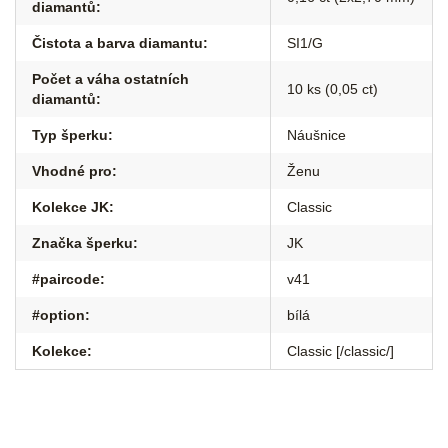
diamantů
:
Čistota a barva diamantu
:
SI1/G
Počet a váha ostatních
10 ks (0,05 ct)
diamantů
:
Typ šperku
:
Náušnice
Vhodné pro
:
Ženu
Kolekce JK
:
Classic
Značka šperku
:
JK
#paircode
:
v41
#option
:
bílá
Kolekce
:
Classic [/classic/]