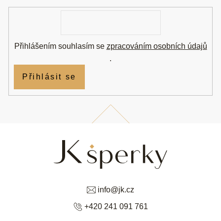
í
E-
mail
Přihlášením souhlasím se
zpracováním osobních údajů
.
Přihlásit se
info
@
jk.cz
+420 241 091 761