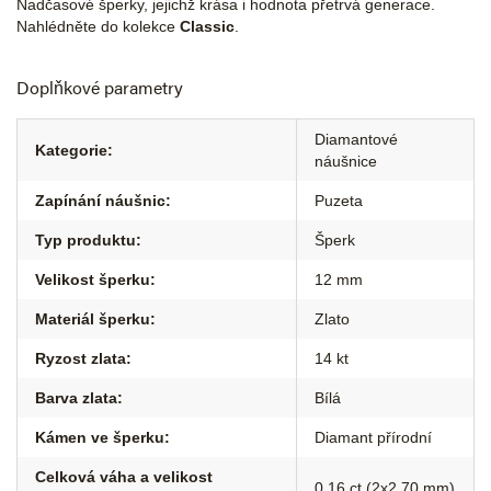
Nadčasové šperky, jejichž krása i hodnota přetrvá generace.
Nahlédněte do kolekce
Classic
.
Doplňkové parametry
Diamantové
Kategorie
:
náušnice
Zapínání náušnic
:
Puzeta
Typ produktu
:
Šperk
Velikost šperku
:
12 mm
Materiál šperku
:
Zlato
Ryzost zlata
:
14 kt
Barva zlata
:
Bílá
Kámen ve šperku
:
Diamant přírodní
Celková váha a velikost
0,16 ct (2x2,70 mm)