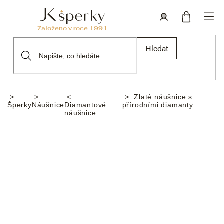
Přejít
na
obsah
Nákupní
Přihlášení
Hledat
košík
Zlaté náušnice s
Domů
Šperky
Náušnice
Diamantové
přírodními diamanty
náušnice