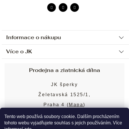
Informace o nákupu
Více o JK
Ochrana osobních údajů
Způsob platby a dopravy
Náš příběh
Prodejna a zlatnická dílna
Sjednání osobní schůzky
Náš tým
Obchodní podmínky
JK šperky
Design a výroba
Puncovní značky
Želetavská 1525/1,
Služby
Cookies
Praha 4 (
Mapa
)
Blog
Více o prodejně
Nejčastější dotazy
Tento web používá soubory cookie. Dalším procházením
tohoto webu vyjadřujete souhlas s jejich používáním. Více