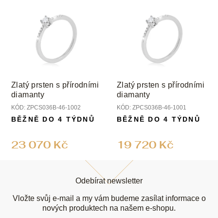
Zlatý prsten s přírodními
Zlatý prsten s přírodními
diamanty
diamanty
KÓD:
ZPCS036B-46-1002
KÓD:
ZPCS036B-46-1001
BĚŽNĚ DO 4 TÝDNŮ
BĚŽNĚ DO 4 TÝDNŮ
23 070 Kč
19 720 Kč
Z
á
Odebírat newsletter
p
a
Vložte svůj e-mail a my vám budeme zasílat informace o
t
nových produktech na našem e-shopu.