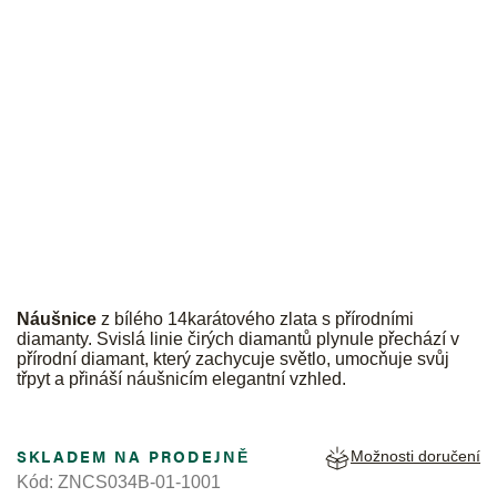
JK
Náušnice
z bílého 14karátového zlata s přírodními
diamanty. Svislá linie čirých diamantů plynule přechází v
přírodní diamant, který zachycuje světlo, umocňuje svůj
třpyt a přináší náušnicím elegantní vzhled.
SKLADEM NA PRODEJNĚ
Možnosti doručení
Kód:
ZNCS034B-01-1001