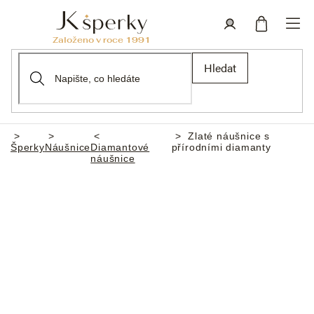
Přejít
na
obsah
Nákupní
Přihlášení
Hledat
košík
Zlaté náušnice s
Domů
Šperky
Náušnice
Diamantové
přírodními diamanty
náušnice