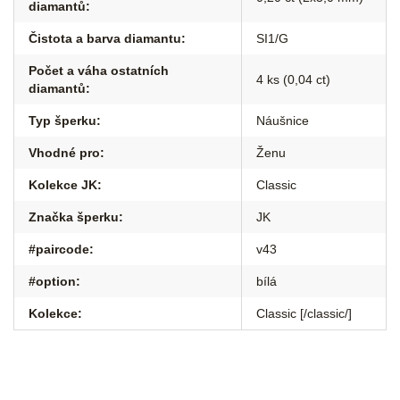
diamantů
:
Čistota a barva diamantu
:
SI1/G
Počet a váha ostatních
4 ks (0,04 ct)
diamantů
:
Typ šperku
:
Náušnice
Vhodné pro
:
Ženu
Kolekce JK
:
Classic
Značka šperku
:
JK
#paircode
:
v43
#option
:
bílá
Kolekce
:
Classic [/classic/]