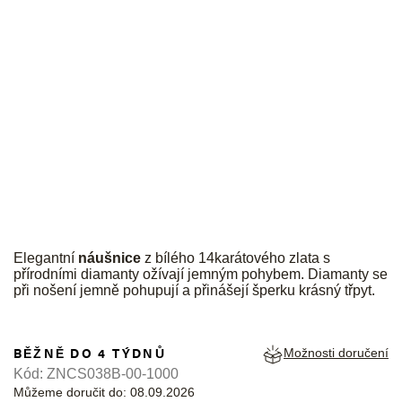
JK
Elegantní
náušnice
z bílého 14karátového zlata s
přírodními diamanty ožívají jemným pohybem. Diamanty se
při nošení jemně pohupují a přinášejí šperku krásný třpyt.
BĚŽNĚ DO 4 TÝDNŮ
Možnosti doručení
Kód:
ZNCS038B-00-1000
Můžeme doručit do:
08.09.2026