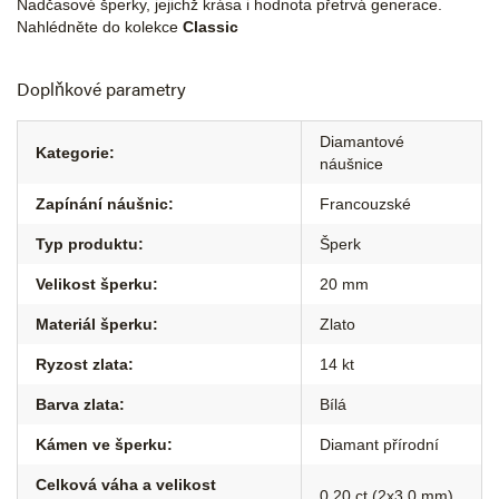
Nadčasové šperky, jejichž krása i hodnota přetrvá generace.
Nahlédněte do kolekce
Classic
Doplňkové parametry
Diamantové
Kategorie
:
náušnice
Zapínání náušnic
:
Francouzské
Typ produktu
:
Šperk
Velikost šperku
:
20 mm
Materiál šperku
:
Zlato
Ryzost zlata
:
14 kt
Barva zlata
:
Bílá
Kámen ve šperku
:
Diamant přírodní
Celková váha a velikost
0,20 ct (2x3,0 mm)