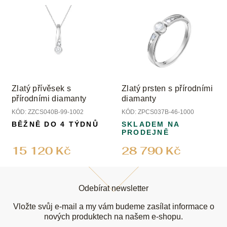
Zlatý přívěsek s
Zlatý prsten s přírodními
přírodními diamanty
diamanty
KÓD:
ZZCS040B-99-1002
KÓD:
ZPCS037B-46-1000
BĚŽNĚ DO 4 TÝDNŮ
SKLADEM NA
PRODEJNĚ
15 120 Kč
28 790 Kč
Z
á
Odebírat newsletter
p
a
Vložte svůj e-mail a my vám budeme zasílat informace o
t
nových produktech na našem e-shopu.