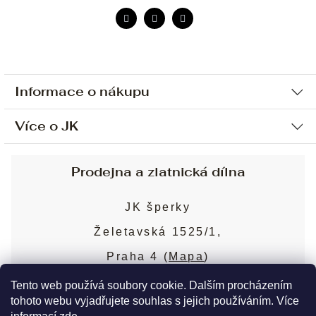
Informace o nákupu
Více o JK
Ochrana osobních údajů
Způsob platby a dopravy
Náš příběh
Prodejna a zlatnická dílna
Sjednání osobní schůzky
Náš tým
Obchodní podmínky
JK šperky
Design a výroba
Puncovní značky
Želetavská 1525/1,
Služby
Cookies
Praha 4 (
Mapa
)
Blog
Více o prodejně
Nejčastější dotazy
Tento web používá soubory cookie. Dalším procházením
tohoto webu vyjadřujete souhlas s jejich používáním. Více