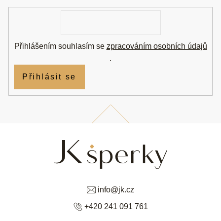
í
E-
mail
Přihlášením souhlasím se
zpracováním osobních údajů
.
Přihlásit se
info
@
jk.cz
+420 241 091 761