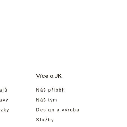
Více o JK
ajů
Náš příběh
ravy
Náš tým
ůzky
Design a výroba
Služby