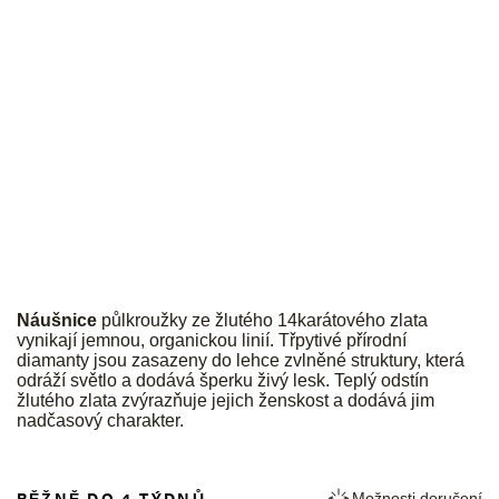
JK
Náušnice
půlkroužky ze žlutého 14karátového zlata
vynikají jemnou, organickou linií. Třpytivé přírodní
diamanty jsou zasazeny do lehce zvlněné struktury, která
odráží světlo a dodává šperku živý lesk. Teplý odstín
žlutého zlata zvýrazňuje jejich ženskost a dodává jim
nadčasový charakter.
BĚŽNĚ DO 4 TÝDNŮ
Možnosti doručení