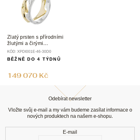
Zlatý prsten s přírodními
žlutými a čirými
diamanty
KÓD:
XPDI001E-46-30D0
BĚŽNĚ DO 4 TÝDNŮ
149 070 Kč
Z
á
Odebírat newsletter
p
a
Vložte svůj e-mail a my vám budeme zasílat informace o
t
nových produktech na našem e-shopu.
í
E-mail