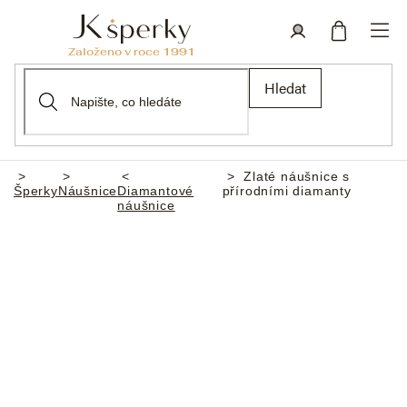
Přejít
na
obsah
Nákupní
Přihlášení
Hledat
košík
Zlaté náušnice s
Domů
Šperky
Náušnice
Diamantové
přírodními diamanty
náušnice