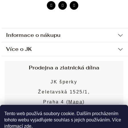
Informace o nákupu
Více o JK
Ochrana osobních údajů
Způsob platby a dopravy
Náš příběh
Prodejna a zlatnická dílna
Sjednání osobní schůzky
Náš tým
Obchodní podmínky
JK šperky
Design a výroba
Puncovní značky
Želetavská 1525/1,
Služby
Cookies
Praha 4 (
Mapa
)
Blog
Více o prodejně
Nejčastější dotazy
Tento web používá soubory cookie. Dalším procházením
tohoto webu vyjadřujete souhlas s jejich používáním. Více
informací
zde
.