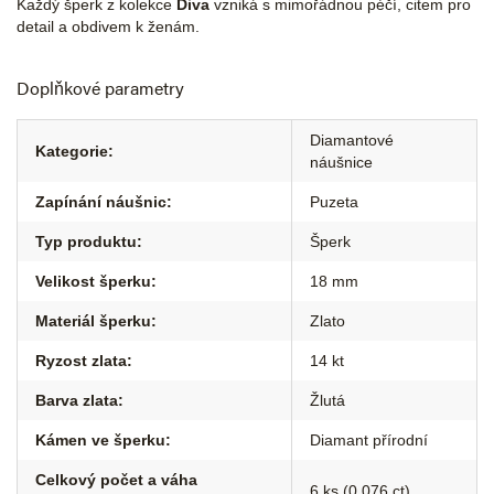
Každý šperk z kolekce
Diva
vzniká s mimořádnou péčí, citem pro
detail a obdivem k ženám.
Doplňkové parametry
Diamantové
Kategorie
:
náušnice
Zapínání náušnic
:
Puzeta
Typ produktu
:
Šperk
Velikost šperku
:
18 mm
Materiál šperku
:
Zlato
Ryzost zlata
:
14 kt
Barva zlata
:
Žlutá
Kámen ve šperku
:
Diamant přírodní
Celkový počet a váha
6 ks (0,076 ct)