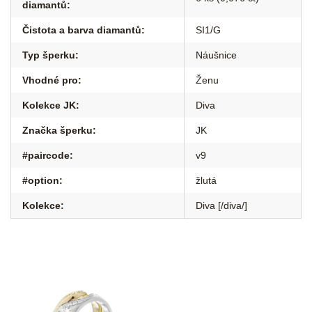
diamantů
:
Čistota a barva diamantů
:
SI1/G
Typ šperku
:
Náušnice
Vhodné pro
:
Ženu
Kolekce JK
:
Diva
Značka šperku
:
JK
#paircode
:
v9
#option
:
žlutá
Kolekce
:
Diva [/diva/]