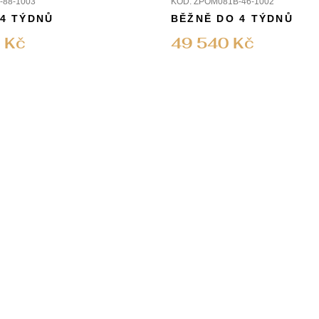
88-1003
KÓD:
ZPOM081B-46-1002
 4 TÝDNŮ
BĚŽNĚ DO 4 TÝDNŮ
 Kč
49 540 Kč