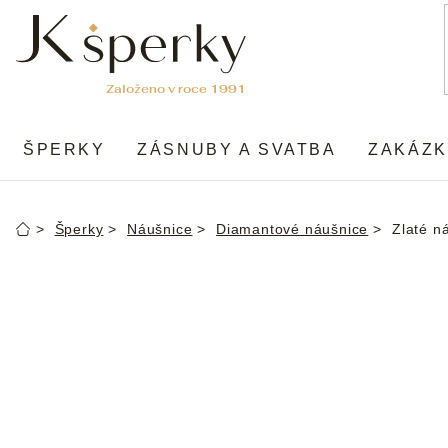
Přejít
na
obsah
ŠPERKY
ZÁSNUBY A SVATBA
ZAKÁZK
Šperky
Náušnice
Diamantové náušnice
Zlaté n
Domů