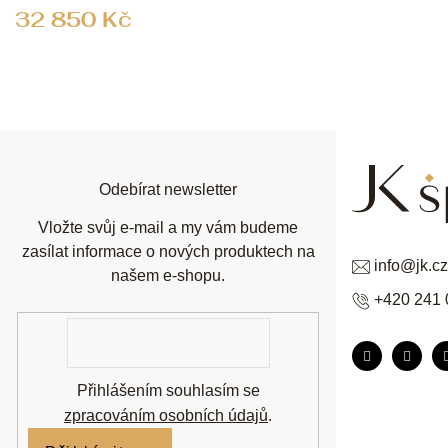
32 850 Kč
Z
á
p
a
t
í
Odebírat newsletter
Vložte svůj e-mail a my vám budeme
zasílat informace o nových produktech na
info
@
jk.cz
našem e-shopu.
+420 241 
E-
mail
Přihlášením souhlasím se
zpracováním osobních údajů
.