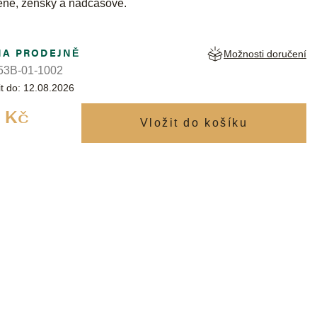
eně, žensky a nadčasově.
NA PRODEJNĚ
Možnosti doručení
3B-01-1002
t do:
12.08.2026
Měrná
 Kč
cena: