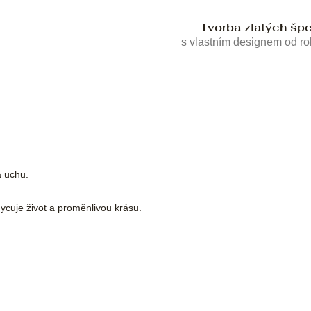
Tvorba zlatých šp
s vlastním designem od r
a uchu.
cuje život a proměnlivou krásu.