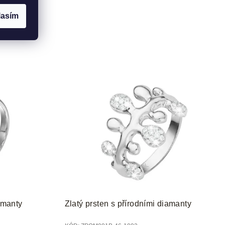
lasím
iamanty
Zlatý prsten s přírodními diamanty