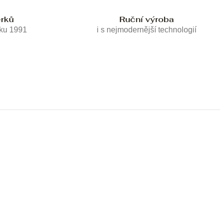
erků
Ruční výroba
oku 1991
i s nejmodernější technologií