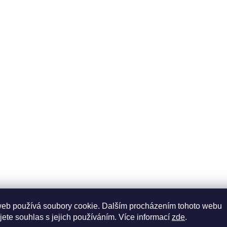
web používá soubory cookie. Dalším procházením tohoto webu
jete souhlas s jejich používáním. Více informací
zde
.