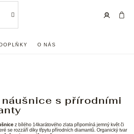
Nákup
Přihlášení
košík
DOPLŇKY
O NÁS
 náušnice s přírodními
anty
ušnice
z bílého
14karátového zlata připomíná jemný květ či
eré se rozzáří díky třpytu přírodních diamantů. Organický tvar