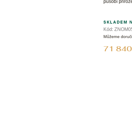
působí přiroz
SKLADEM 
Kód:
ZNOM05
Můžeme doruči
71 840