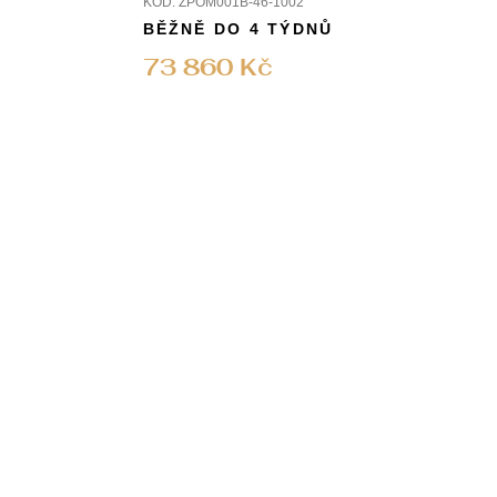
KÓD:
ZPOM001B-46-1002
BĚŽNĚ DO 4 TÝDNŮ
73 860 Kč