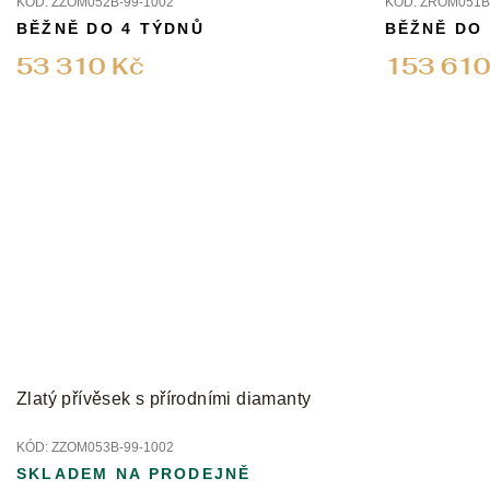
KÓD:
ZZOM052B-99-1002
KÓD:
ZROM051B-
BĚŽNĚ DO 4 TÝDNŮ
BĚŽNĚ DO
53 310 Kč
153 610
Zlatý přívěsek s přírodními diamanty
KÓD:
ZZOM053B-99-1002
SKLADEM NA PRODEJNĚ